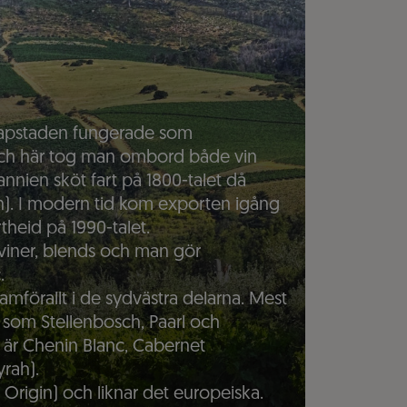
. Kapstaden fungerade som
och här tog man ombord både vin
tannien sköt fart på 1800-talet då
en). I modern tid kom exporten igång
heid på 1990-talet.
viner, blends och man gör
.
framförallt i de sydvästra delarna. Mest
 som Stellenbosch, Paarl och
 är Chenin Blanc, Cabernet
rah).
Origin) och liknar det europeiska.