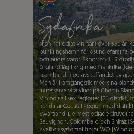
Sydafrika
Man har odlat vin här i över 350 år
bunkringshamn för ostindiefararna 
och andra varor. Exporten till Storbri
England låg i krig med Frankrike (ig
i samband med avskaffandet av apart
Man är framgångsrik med sina bland
intressanta vita viner på Chenin Blanc
Vin odlas i sex regioner (25 distrikt) 
kända är Coastal Region med distrikt
Swartland. De mest odlade druvorna
Sauvignon, Colombard och Shiraz (Sy
Kvalitetssystemet heter WO (Wine of 