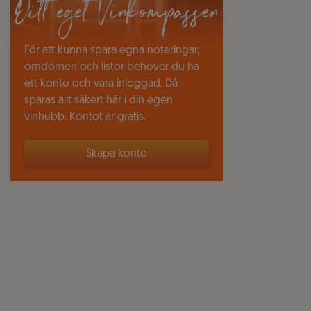
Ditt eget Vinkompassen
För att kunna spara egna noteringar,
omdömen och listor behöver du ha
ett konto och vara inloggad. Då
sparas allt säkert här i din egen
vinhubb. Kontot är gratis.
Skapa konto