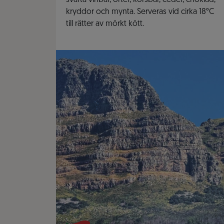
svarta vinbär, örter, körsbär, ceder, choklad,
kryddor och mynta. Serveras vid cirka 18°C
till rätter av mörkt kött.