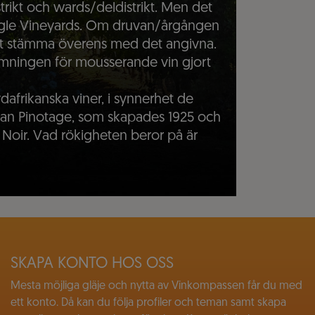
strikt och wards/deldistrikt. Men det
Single Vineyards. Om druvan/årgången
et stämma överens med det angivna.
mningen för mousserande vin gjort
ydafrikanska viner, i synnerhet de
an Pinotage, som skapades 1925 och
 Noir. Vad rökigheten beror på är
SKAPA KONTO HOS OSS
Mesta möjliga gläje och nytta av Vinkompassen får du med
ett konto. Då kan du följa profiler och teman samt skapa