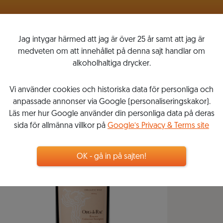
VINLISTOR
MITT VINKOMPASSEN
Jag intygar härmed att jag är över 25 år samt att jag är
medveten om att innehållet på denna sajt handlar om
alkoholhaltiga drycker.
Vi använder cookies och historiska data för personliga och
anpassade annonser via Google (personaliseringskakor).
Läs mer hur Google använder din personliga data på deras
sida för allmänna villkor på
Google’s Privacy & Terms site
OK - gå in på sajten!