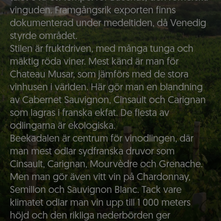
vinguden. Framgångsrik exporten finns
dokumenterad under medeltiden, då Venedig
styrde området.
Stilen är fruktdriven, med många tunga och
mäktig röda viner. Mest känd är man för
Chateau Musar, som jämförs med de stora
vinhusen i världen. Här gör man en blandning
av Cabernet Sauvignon, Cinsault och Carignan
som lagras i franska ekfat. De flesta av
odlingarna är ekologiska.
Beekadalen är centrum för vinodlingen, där
man mest odlar sydfranska druvor som
Cinsault, Carignan, Mourvèdre och Grenache.
Men man gör även vitt vin på Chardonnay,
Semillon och Sauvignon Blanc. Tack vare
klimatet odlar man vin upp till 1 000 meters
höjd och den rikliga nederbörden ger