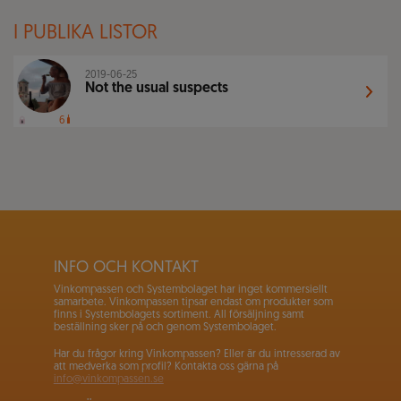
I PUBLIKA LISTOR
2019-06-25
Not the usual suspects
6
INFO OCH KONTAKT
Vinkompassen och Systembolaget har inget kommersiellt
samarbete. Vinkompassen tipsar endast om produkter som
finns i Systembolagets sortiment. All försäljning samt
beställning sker på och genom Systembolaget.
Har du frågor kring Vinkompassen? Eller är du intresserad av
att medverka som profil? Kontakta oss gärna på
info@vinkompassen.se