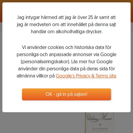
Logga in
Jag intygar härmed att jag är över 25 år samt att
jag är medveten om att innehållet på denna sajt
handlar om alkoholhaltiga drycker.
2012
Vi använder cookies och historiska data för
CHÂTEAU
personliga och anpassade annonser via Google
MUSAR
(personaliseringskakor). Läs mer hur Google
använder din personliga data på deras sida för
allmänna villkor på
Google’s Privacy & Terms site
399
kr
OK - gå in på sajten!
Flaska, 750 ml