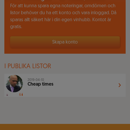
För att kunna spara egna noteringar, omdömen och
listor behöver du ha ett konto och vara inloggad. Då
sparas allt säkert här i din egen vinhubb. Kontot är
gratis.
Skapa konto
I PUBLIKA LISTOR
2019-04-10
Cheap times
6