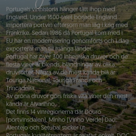
Portugals vinhistoria hänger tätt ihop med
England. Under 1600-talet började England
importera portvin eftersom man låg i krig med
Frankrike. Sedan 1986 då Portugal kom med i
EU har en modernisering genomförts och i dag
exporterar man till många länder.
Portugal har över 300 inhemska druvor och de
flesta viner är blends, blandningar av olika
druvsorter. Några av de mest kända blå är
Touriga Nacional, Touriga Franca och
Trincadeira.
Av gröna druvor görs friska vita viner den mest
kända är Alvarihno.
Det finns 14 vinregionerna där Douro
(portvinsdalen), Minho (Vinho Verde) Dao,
Alentejo och Setubal sticker ut.
Portugals kvalitetssystem är relativt enkelt. DOC