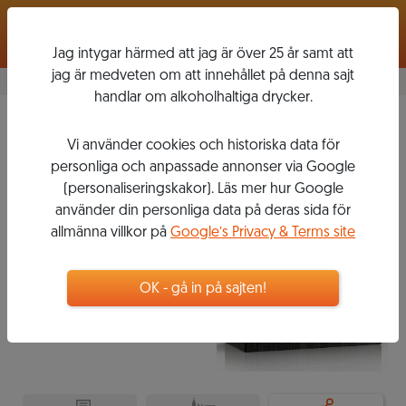
Logga in
Jag intygar härmed att jag är över 25 år samt att
jag är medveten om att innehållet på denna sajt
handlar om alkoholhaltiga drycker.
Reserva
2018
Vi använder cookies och historiska data för
RAMOS
personliga och anpassade annonser via Google
(personaliseringskakor). Läs mer hur Google
använder din personliga data på deras sida för
allmänna villkor på
Google’s Privacy & Terms site
259
kr
Box
OK - gå in på sajten!