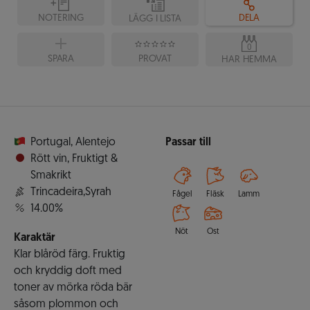
NOTERING
DELA
LÄGG I LISTA
0
SPARA
PROVAT
HAR HEMMA
Portugal
,
Alentejo
Passar till
Rött vin
,
Fruktigt &
Smakrikt
Trincadeira,Syrah
Fågel
Fläsk
Lamm
14.00%
Nöt
Ost
Karaktär
Klar blåröd färg. Fruktig
och kryddig doft med
toner av mörka röda bär
såsom plommon och