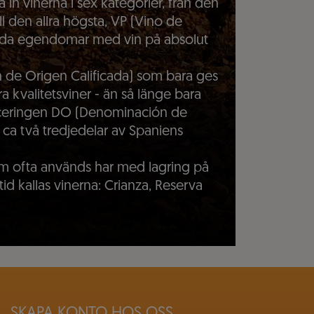
in vinerna i sex kategorier, från den
l den allra högsta, VP (Vino de
kilda egendomar med vin på absolut
de Origen Calificada) som bara ges
öra kvalitetsviner - än så länge bara
sificeringen DO (Denominación de
, ca två tredjedelar av Spaniens
som ofta används har med lagring på
id kallas vinerna: Crianza, Reserva
SKAPA KONTO HOS OSS