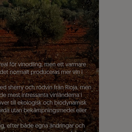
areal för vinodling, men ett varmare
 det normalt produceras mer vin i
d sherry och rödvin från Rioja, men
 de mest intressanta vinländerna i
 över till ekologisk och biodynamisk
jorda utan bekämpningsmedel eller
epig, efter både egna ändringar och