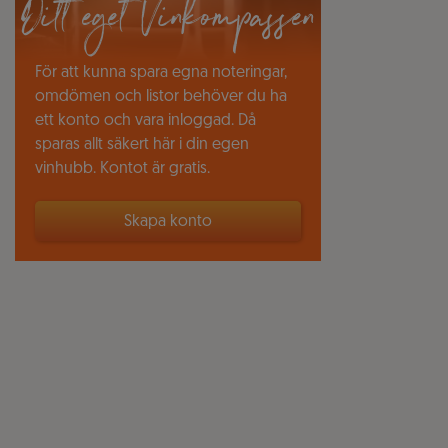
Ditt eget Vinkompassen
För att kunna spara egna noteringar,
omdömen och listor behöver du ha
ett konto och vara inloggad. Då
sparas allt säkert här i din egen
vinhubb. Kontot är gratis.
Skapa konto