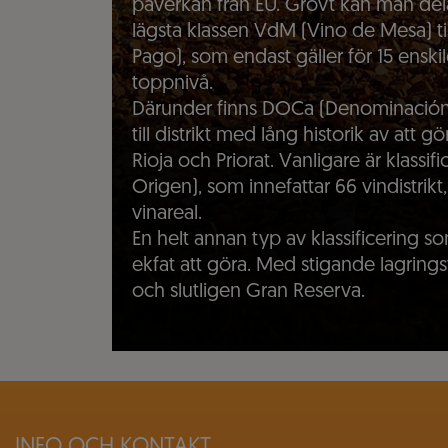
påverkan från EU. Grovt kan man dela 
lägsta klassen VdM (Vino de Mesa) til
Pago), som endast gäller för 15 ens
toppnivå.
Därunder finns DOCa (Denominación 
till distrikt med lång historik av att g
Rioja och Priorat. Vanligare är klas
Origen), som innefattar 66 vindistrikt
vinareal.
En helt annan typ av klassificering 
ekfat att göra. Med stigande lagringst
och slutligen Gran Reserva.
INFO OCH KONTAKT