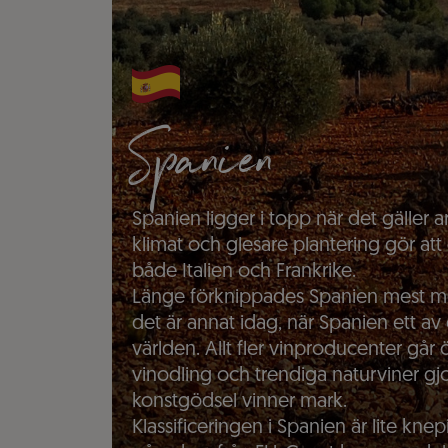
Spanien
Spanien ligger i topp när det gäller 
klimat och glesare plantering gör att
både Italien och Frankrike.
Länge förknippades Spanien mest me
det är annat idag, när Spanien ett av
världen. Allt fler vinproducenter går
vinodling och trendiga naturviner g
konstgödsel vinner mark.
Klassificeringen i Spanien är lite kn