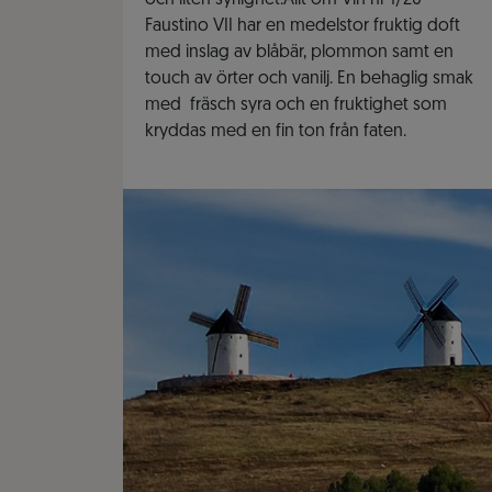
och liten syrlighet.Allt om Vin nr 1/20
Faustino VII har en medelstor fruktig doft
med inslag av blåbär, plommon samt en
touch av örter och vanilj. En behaglig smak
med fräsch syra och en fruktighet som
kryddas med en fin ton från faten.