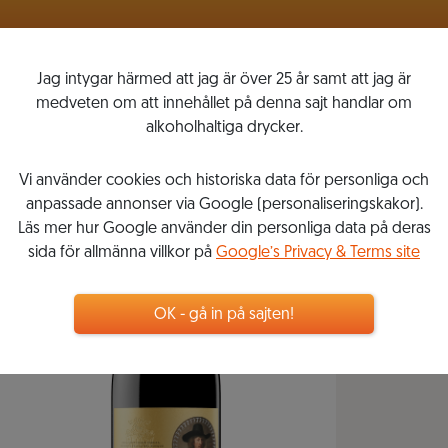
VINLISTOR
MITT VINKOMPASSEN
Jag intygar härmed att jag är över 25 år samt att jag är
medveten om att innehållet på denna sajt handlar om
alkoholhaltiga drycker.
Vi använder cookies och historiska data för personliga och
anpassade annonser via Google (personaliseringskakor).
Läs mer hur Google använder din personliga data på deras
sida för allmänna villkor på
Google’s Privacy & Terms site
OK - gå in på sajten!