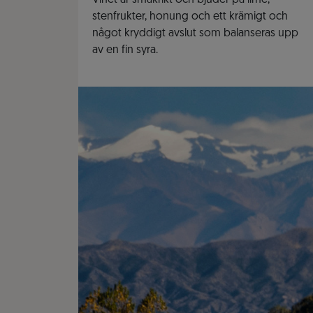
Vinet är smakrikt och bjuder på lime,
stenfrukter, honung och ett krämigt och
något kryddigt avslut som balanseras upp
av en fin syra.