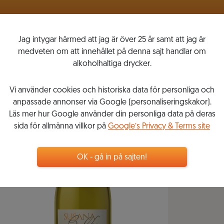
VINLISTOR
MITT VINKOMPASSEN
Jag intygar härmed att jag är över 25 år samt att jag är
medveten om att innehållet på denna sajt handlar om
alkoholhaltiga drycker.
Vi använder cookies och historiska data för personliga och
anpassade annonser via Google (personaliseringskakor).
Läs mer hur Google använder din personliga data på deras
sida för allmänna villkor på
Google’s Privacy & Terms site
OK - gå in på sajten!