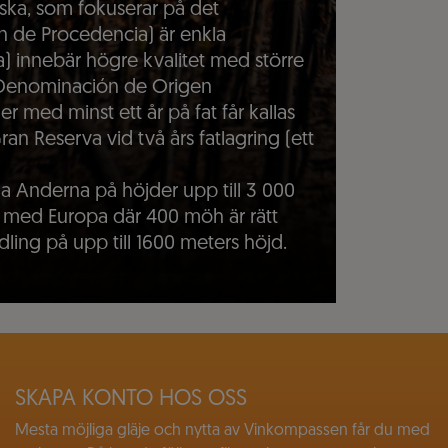
nska, som fokuserar på det
on de Procedencia) är enkla
a) innebär högre kvalitet med större
(Denominación de Origen
r med minst ett år på fat får kallas
an Reserva vid två års fatlagring (ett
ga Anderna på höjder upp till 3 000
s med Europa där 400 möh är rätt
ing på upp till 1600 meters höjd.
SKAPA KONTO HOS OSS
Mesta möjliga gläje och nytta av Vinkompassen får du med