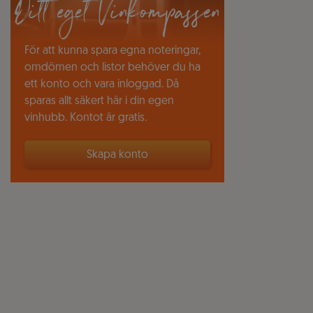
Ditt eget Vinkompassen
För att kunna spara egna noteringar,
omdömen och listor behöver du ha
ett konto och vara inloggad. Då
sparas allt säkert här i din egen
vinhubb. Kontot är gratis.
Skapa konto