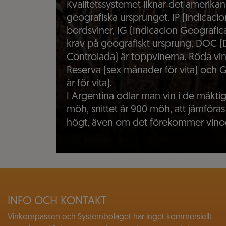
Kvalitetssystemet liknar det amerika
geografiska ursprunget. IP (Indicaci
bordsviner, IG (Indicacion Geografic
krav på geografiskt ursprung, DOC 
Controlada) är toppvinerna. Röda vine
Reserva (sex månader för vita) och Gr
år för vita).
I Argentina odlar man vin i de mäkti
möh, snittet är 900 möh, att jämföra
högt, även om det förekommer vinodl
INFO OCH KONTAKT
Vinkompassen och Systembolaget har inget kommersiellt