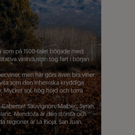
na som på 1500-talet började med
tiva vinindustrin tog fart i början
lbecviner, men här görs även bra viner
 vita som den inhemska kryddiga
 Mycket sol, hög höjd och torra
m Cabernet Sauvignon, Malbec, Syrah,
Blanc. Mendoza är den största och
a regioner är La Rioja, San Juan,