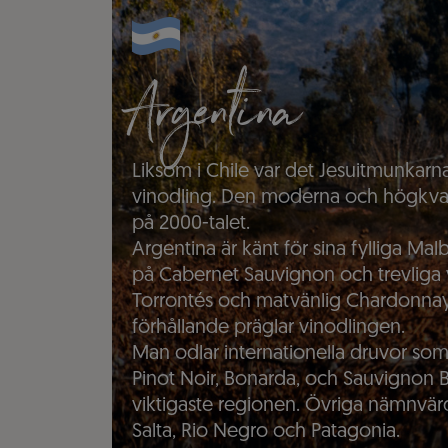
Argentina
Liksom i Chile var det Jesuitmunkar
vinodling. Den moderna och högkvalita
på 2000-talet.
Argentina är känt för sina fylliga Ma
på Cabernet Sauvignon och trevliga
Torrontés och matvänlig Chardonnay.
förhållande präglar vinodlingen.
Man odlar internationella druvor so
Pinot Noir, Bonarda, och Sauvignon 
viktigaste regionen. Övriga nämnvärd
Salta, Rio Negro och Patagonia.