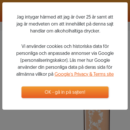
Logga in
Jag intygar härmed att jag är över 25 år samt att
jag är medveten om att innehållet på denna sajt
handlar om alkoholhaltiga drycker.
Rosé
2017
Vi använder cookies och historiska data för
R DE
personliga och anpassade annonser via Google
ROUBINE
(personaliseringskakor). Läs mer hur Google
använder din personliga data på deras sida för
allmänna villkor på
Google’s Privacy & Terms site
113
kr
OK - gå in på sajten!
Flaska, 750 ml