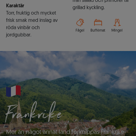
från sallad och primörer till
Karaktär
grillad kyckling.
Torr, fruktig och mycket
frisk smak med inslag av
röda vinbär och
Fågel
Buffémat
Mingel
jordgubbar.
Frankrike
Mer än något annat land förknippas Frankrike