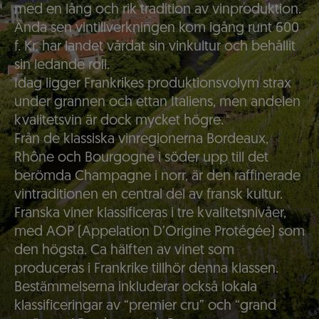
med en lång och rik tradition av vinproduktion.
Ända sen vintillverkningen kom igång runt 600
f. Kr. har landet vårdat sin vinkultur och behållit
sin ledande roll.
Idag ligger Frankrikes produktionsvolym strax
under grannen och ettan Italiens, men andelen
kvalitetsvin är dock mycket högre.
Från de klassiska vinregionerna Bordeaux,
Rhône och Bourgogne i söder upp till det
berömda Champagne i norr, är den raffinerade
vintraditionen en central del av fransk kultur.
Franska viner klassificeras i tre kvalitetsnivåer,
med AOP (Appelation D’Origine Protégée) som
den högsta. Ca hälften av vinet som
produceras i Frankrike tillhör denna klassen.
Bestämmelserna inkluderar också lokala
klassificeringar av “premier cru” och “grand