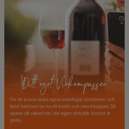
Ditt eget Vinkompassen
För att kunna spara egna noteringar, omdömen och
listor behöver du ha ett konto och vara inloggad. Då
sparas allt säkert här i din egen vinhubb. Kontot är
gratis.