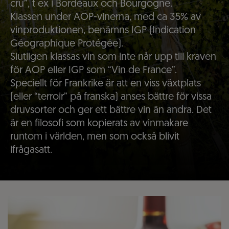
cru”, t ex i Bordeaux och Bourgogne.
Klassen under AOP-vinerna, med ca 35% av
vinproduktionen, benämns IGP (Indication
Géographique Protégée).
Slutligen klassas vin som inte når upp till kraven
för AOP eller IGP som “Vin de France”.
Speciellt för Frankrike är att en viss växtplats
(eller “terroir” på franska) anses bättre för vissa
druvsorter och ger ett bättre vin än andra. Det
är en filosofi som kopierats av vinmakare
runtom i världen, men som också blivit
ifrågasatt.