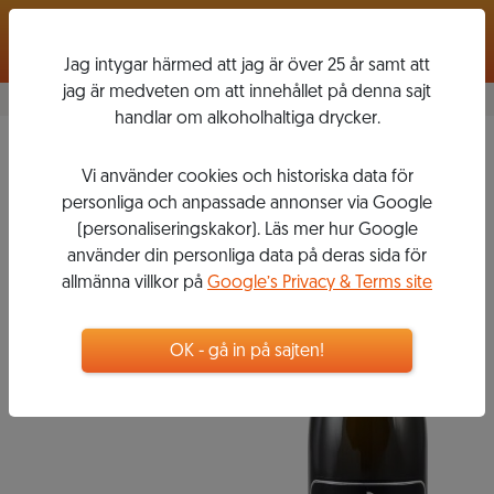
Logga in
Jag intygar härmed att jag är över 25 år samt att
jag är medveten om att innehållet på denna sajt
handlar om alkoholhaltiga drycker.
Brut Réserve
Vi använder cookies och historiska data för
BILLECART-
personliga och anpassade annonser via Google
SALMON
(personaliseringskakor). Läs mer hur Google
använder din personliga data på deras sida för
allmänna villkor på
Google’s Privacy & Terms site
899
kr
OK - gå in på sajten!
Helflaska större