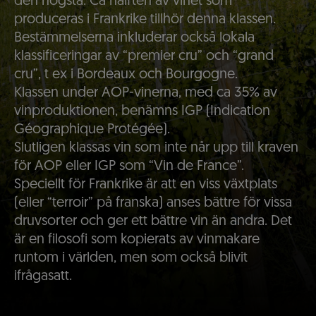
den högsta. Ca hälften av vinet som
produceras i Frankrike tillhör denna klassen.
Bestämmelserna inkluderar också lokala
klassificeringar av “premier cru” och “grand
cru”, t ex i Bordeaux och Bourgogne.
Klassen under AOP-vinerna, med ca 35% av
vinproduktionen, benämns IGP (Indication
Géographique Protégée).
Slutligen klassas vin som inte når upp till kraven
för AOP eller IGP som “Vin de France”.
Speciellt för Frankrike är att en viss växtplats
(eller “terroir” på franska) anses bättre för vissa
druvsorter och ger ett bättre vin än andra. Det
är en filosofi som kopierats av vinmakare
runtom i världen, men som också blivit
ifrågasatt.