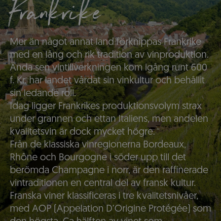
Frankrike
Mer än något annat land förknippas Frankrike
med en lång och rik tradition av vinproduktion.
Ända sen vintillverkningen kom igång runt 600
f. Kr. har landet vårdat sin vinkultur och behållit
sin ledande roll.
Idag ligger Frankrikes produktionsvolym strax
under grannen och ettan Italiens, men andelen
kvalitetsvin är dock mycket högre.
Från de klassiska vinregionerna Bordeaux,
Rhône och Bourgogne i söder upp till det
berömda Champagne i norr, är den raffinerade
vintraditionen en central del av fransk kultur.
Franska viner klassificeras i tre kvalitetsnivåer,
med AOP (Appelation D’Origine Protégée) som