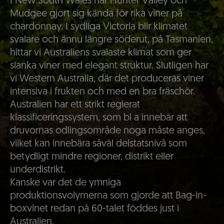
I New South Wales har Hunter Valley och
Mudgee gjort sig kända för rika viner på
chardonnay. I sydliga Victoria blir klimatet
svalare och ännu längre söderut, på Tasmanien,
hittar vi Australiens svalaste klimat som ger
slanka viner med elegant struktur. Slutligen har
vi Western Australia, där det produceras viner
intensiva i frukten och med en bra fräschör.
Australien har ett strikt reglerat
klassificeringssystem, som bl a innebär att
druvornas odlingsområde noga måste anges,
vilket kan innebära såväl delstatsnivå som
betydligt mindre regioner, distrikt eller
underdistrikt.
Kanske var det de ymniga
produktionsvolymerna som gjorde att Bag-in-
boxvinet redan på 60-talet föddes just i
Australien.