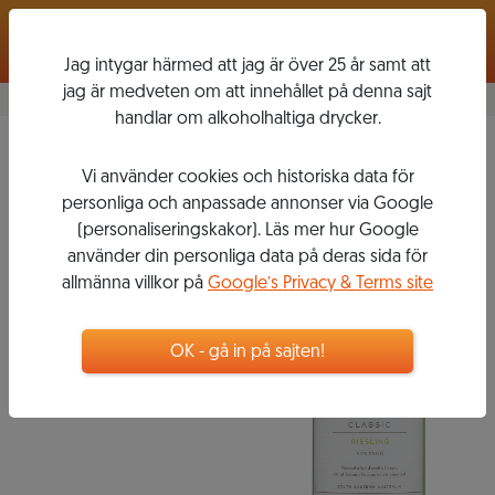
Logga in
Jag intygar härmed att jag är över 25 år samt att
jag är medveten om att innehållet på denna sajt
handlar om alkoholhaltiga drycker.
Dry Riesling
2019
Vi använder cookies och historiska data för
JACOB'S
personliga och anpassade annonser via Google
CREEK
(personaliseringskakor). Läs mer hur Google
använder din personliga data på deras sida för
allmänna villkor på
Google’s Privacy & Terms site
79
kr
OK - gå in på sajten!
Flaska, 750 ml