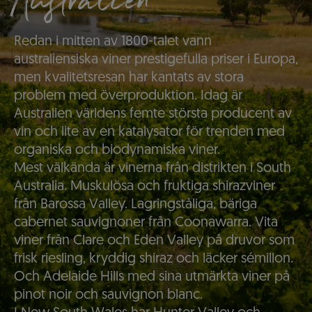
Australien
Redan i mitten av 1800-talet vann
australiensiska viner prestigefulla priser i Europa,
men kvalitetsresan har kantats av stora
problem med överproduktion. Idag är
Australien världens femte största producent av
vin och lite av en katalysator för trenden med
organiska och biodynamiska viner.
Mest välkända är vinerna från distrikten i South
Australia. Muskulösa och fruktiga shirazviner
från Barossa Valley. Lagringståliga, bäriga
cabernet sauvignoner från Coonawarra. Vita
viner från Clare och Eden Valley på druvor som
frisk riesling, kryddig shiraz och läcker sémillon.
Och Adelaide Hills med sina utmärkta viner på
pinot noir och sauvignon blanc.