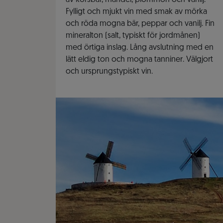
av körsbär, mandel, plommon och vanilj.
Fylligt och mjukt vin med smak av mörka
och röda mogna bär, peppar och vanilj. Fin
mineralton (salt, typiskt för jordmånen)
med örtiga inslag. Lång avslutning med en
lätt eldig ton och mogna tanniner. Välgjort
och ursprungstypiskt vin.