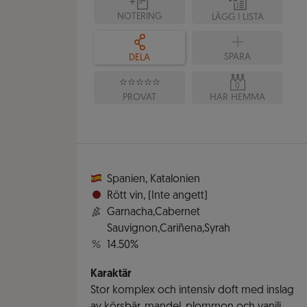
NOTERING
LÄGG I LISTA
SPARA
DELA
0
PROVAT
HAR HEMMA
Spanien
,
Katalonien
Rött vin
,
(Inte angett)
Garnacha,Cabernet
Sauvignon,Cariñena,Syrah
14.50%
Karaktär
Stor komplex och intensiv doft med inslag