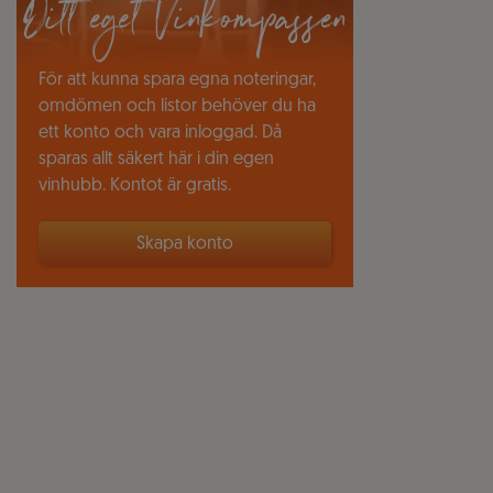
Ditt eget Vinkompassen
För att kunna spara egna noteringar,
omdömen och listor behöver du ha
ett konto och vara inloggad. Då
sparas allt säkert här i din egen
vinhubb. Kontot är gratis.
Skapa konto