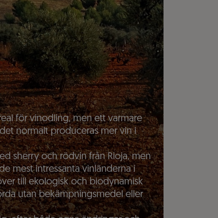
areal för vinodling, men ett varmare
 det normalt produceras mer vin i
d sherry och rödvin från Rioja, men
 de mest intressanta vinländerna i
 över till ekologisk och biodynamisk
jorda utan bekämpningsmedel eller