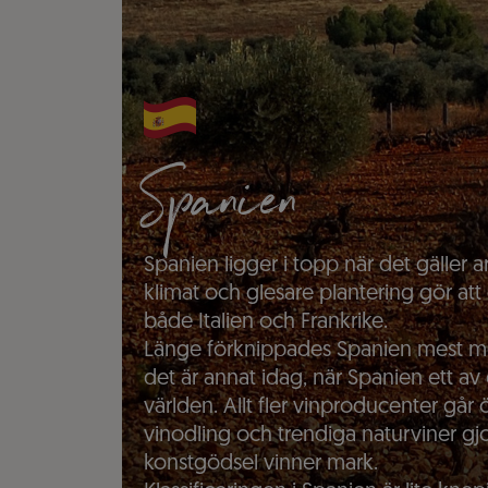
Spanien
Spanien ligger i topp när det gäller 
klimat och glesare plantering gör att
både Italien och Frankrike.
Länge förknippades Spanien mest me
det är annat idag, när Spanien ett av
världen. Allt fler vinproducenter går
vinodling och trendiga naturviner g
konstgödsel vinner mark.