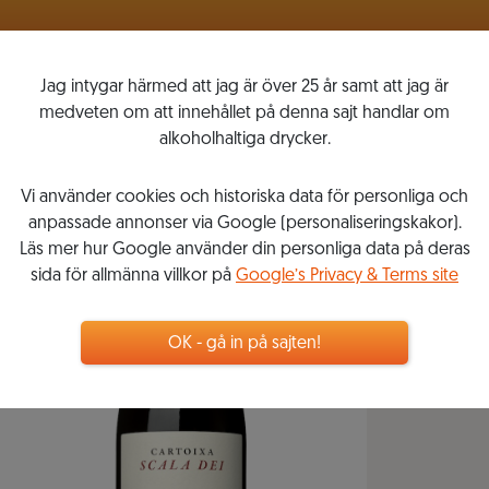
VINLISTOR
MITT VINKOMPASSEN
Jag intygar härmed att jag är över 25 år samt att jag är
medveten om att innehållet på denna sajt handlar om
alkoholhaltiga drycker.
Vi använder cookies och historiska data för personliga och
anpassade annonser via Google (personaliseringskakor).
Läs mer hur Google använder din personliga data på deras
sida för allmänna villkor på
Google’s Privacy & Terms site
OK - gå in på sajten!