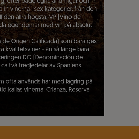
epig, efter både egna ändringar och
in vinerna i sex kategorier, från den
l den allra högsta, VP (Vino de
kilda egendomar med vin på absolut
de Origen Calificada) som bara ges
öra kvalitetsviner - än så länge bara
sificeringen DO (Denominación de
, ca två tredjedelar av Spaniens
som ofta används har med lagring på
id kallas vinerna: Crianza, Reserva