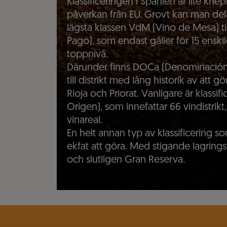
Klassificeringen i Spanien är lite kn
påverkan från EU. Grovt kan man dela 
lägsta klassen VdM (Vino de Mesa) til
Pago), som endast gäller för 15 ens
toppnivå.
Därunder finns DOCa (Denominación 
till distrikt med lång historik av att g
Rioja och Priorat. Vanligare är klas
Origen), som innefattar 66 vindistrikt
vinareal.
En helt annan typ av klassificering 
ekfat att göra. Med stigande lagringst
och slutligen Gran Reserva.