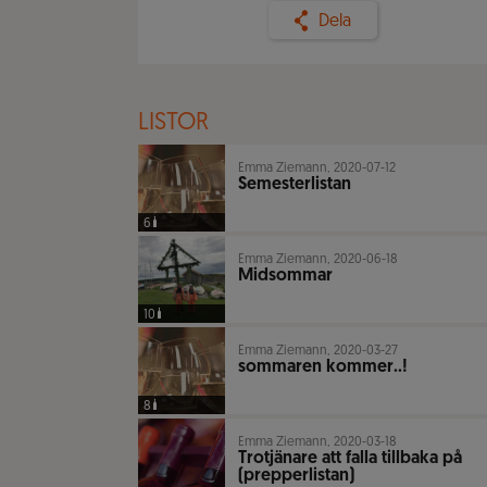
Dela
LISTOR
Emma Ziemann, 2020-07-12
Semesterlistan
6
Emma Ziemann, 2020-06-18
Midsommar
10
Emma Ziemann, 2020-03-27
sommaren kommer..!
8
Emma Ziemann, 2020-03-18
Trotjänare att falla tillbaka på
(prepperlistan)