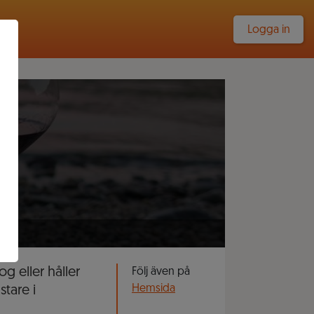
Logga in
og eller håller
Följ även på
Hemsida
tare i