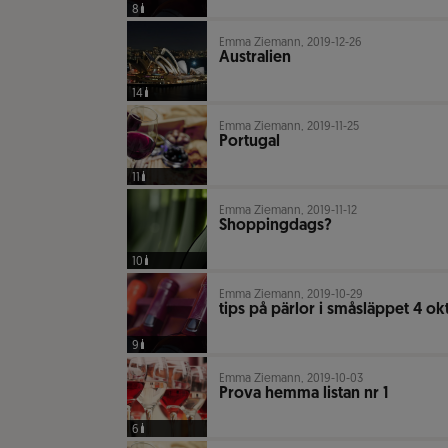
8
Emma Ziemann, 2019-12-26
Australien
14
Emma Ziemann, 2019-11-25
Portugal
11
Emma Ziemann, 2019-11-12
Shoppingdags?
10
Emma Ziemann, 2019-10-29
tips på pärlor i småsläppet 4 o
9
Emma Ziemann, 2019-10-03
Prova hemma listan nr 1
6