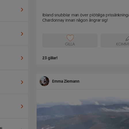
Ibland snubblar man över plötsliga prissänkningar
Chardonnay innan någon ångrar sig!
GILLA
KOMME
23
gillar!
Emma Ziemann