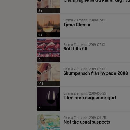
Champagne så du klarar dig i Ju
8
Emma Ziemann, 2019-07-01
Tjena Chenin
9
Emma Ziemann, 2019-07-01
Rött till kött
7
Emma Ziemann, 2019-07-01
Skumpansch från hypade 2008
10
Emma Ziemann, 2019-06-25
Liten men naggande god
7
Emma Ziemann, 2019-06-25
Not the usual suspects