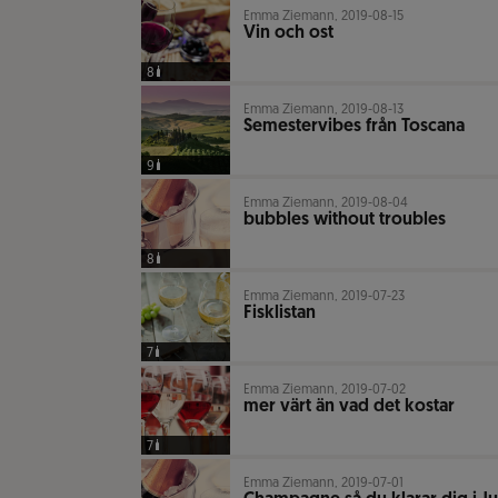
Emma Ziemann, 2019-08-15
Vin och ost
8
Emma Ziemann, 2019-08-13
Semestervibes från Toscana
9
Emma Ziemann, 2019-08-04
bubbles without troubles
8
Emma Ziemann, 2019-07-23
Fisklistan
7
Emma Ziemann, 2019-07-02
mer värt än vad det kostar
7
Emma Ziemann, 2019-07-01