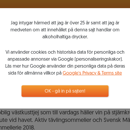
VINLISTOR
MITT VINKOMPASSEN
Jag intygar härmed att jag är över 25 år samt att jag är
medveten om att innehållet på denna sajt handlar om
alkoholhaltiga drycker.
Vi använder cookies och historiska data för personliga och
Emma Ziemann
anpassade annonser via Google (personaliseringskakor).
Läs mer hur Google använder din personliga data på deras
Sommelier
sida för allmänna villkor på
Google’s Privacy & Terms site
OK - gå in på sajten!
480
FÖLJER
20
LISTOR
blig västkusttjej som till vardags häller vin på stjärnkr
 ute vid havet. Aktiv tävlingsommelier och Svensk Mäs
mellerie 2018.