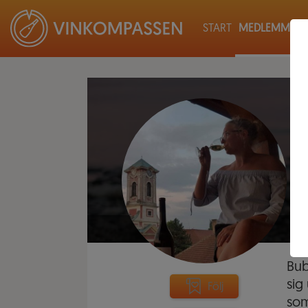
START
MEDLEMMAR
Bub
sig
Följ
som