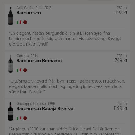
Asili Ca Del Baio
,
2013
750 ml
393 kr
Barbaresco
“
En elegant, nästan burgundisk i sin stil. Fräsh syra, fina
tanniner och röd fruktig och med en viss utveckling. Snyggt
gjort, ett riktigt fynd!
”
Ceretto
,
2014
750 ml
749 kr
Barbaresco Bernadot
“
Cru/Single vineyard från byn Treiso i Barbaresco. Fruktdriven,
elegant koncentration och lagringsduglighet beskriver detta
släpp från Ceretto.
”
Giuseppe Cortese
,
1996
750 ml
1199 kr
Barbaresco Rabajà Riserva
“
Årgången 1996 kan man aldrig få för lite av! Det är även en
riserva från Cru/single vineyarden Asili från byn Barbaresco.
”