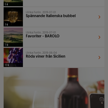
6
Ulrika Ferlin, 2019-07-01
Spännande Italienska bubbel
9
Ulrika Ferlin, 2019-07-01
Favoriter - BAROLO
11
Ulrika Ferlin, 2019-06-04
Röda viner från Sicilien
10