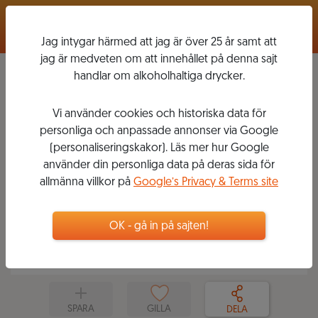
Logga in
Jag intygar härmed att jag är över 25 år samt att
jag är medveten om att innehållet på denna sajt
handlar om alkoholhaltiga drycker.
Vi använder cookies och historiska data för
FAVORITER - BARBARESCO
personliga och anpassade annonser via Google
(personaliseringskakor). Läs mer hur Google
2019-07-01
27
6
VINER
använder din personliga data på deras sida för
ULRIKA FERLIN
allmänna villkor på
Google’s Privacy & Terms site
Sommelier med fokus på Italien
Några utav mina absoluta favoriter från
drottningen av Nebbiolo - Barbaresco
OK - gå in på sajten!
SPARA
GILLA
DELA