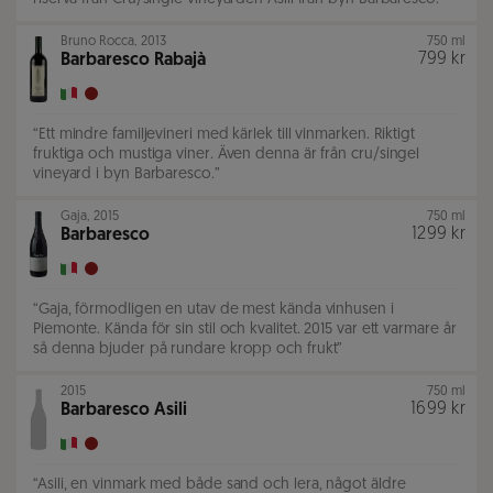
Bruno Rocca
,
2013
750 ml
799 kr
Barbaresco Rabajà
“
Ett mindre familjevineri med kärlek till vinmarken. Riktigt
fruktiga och mustiga viner. Även denna är från cru/singel
vineyard i byn Barbaresco.
”
Gaja
,
2015
750 ml
1299 kr
Barbaresco
“
Gaja, förmodligen en utav de mest kända vinhusen i
Piemonte. Kända för sin stil och kvalitet. 2015 var ett varmare år
så denna bjuder på rundare kropp och frukt
”
2015
750 ml
1699 kr
Barbaresco Asili
“
Asili, en vinmark med både sand och lera, något äldre