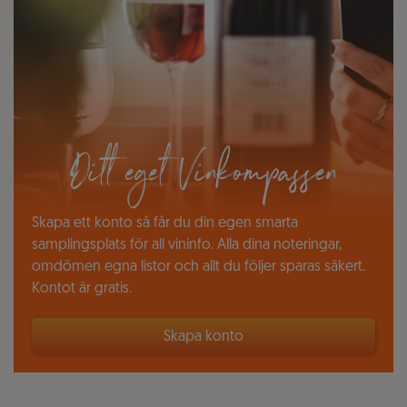
Ditt eget Vinkompassen
Skapa ett konto så får du din egen smarta
samplingsplats för all vininfo. Alla dina noteringar,
omdömen egna listor och allt du följer sparas säkert.
Kontot är gratis.
Skapa konto