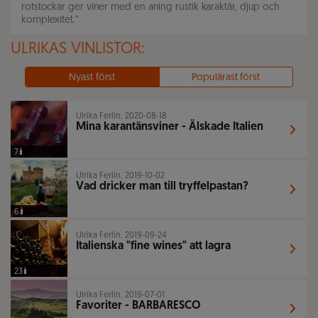
rotstockar ger viner med en aning rustik karaktär, djup och
komplexitet.
”
ULRIKAS VINLISTOR:
Nyast först
Populärast först
Ulrika Ferlin, 2020-08-18
Mina karantänsviner - Älskade Italien
7
Ulrika Ferlin, 2019-10-02
Vad dricker man till tryffelpastan?
6
Ulrika Ferlin, 2019-09-24
Italienska "fine wines" att lagra
23
Ulrika Ferlin, 2019-07-01
Favoriter - BARBARESCO