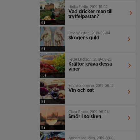
Ulrika Ferlin, 2019-10-02
Vad dricker man till
tryffelpastan?
6
Ema Wiksten, 2019-09-04
Skogens guld
6
Peter Ericsson, 2019-08-23
Kräftor kräva dessa
viner
10
Emma Ziemann, 2019-08-15
Vin och ost
8
Clara Grabe, 2019-08-04
Smör i solsken
5
Anders Melldén, 2019-08-01