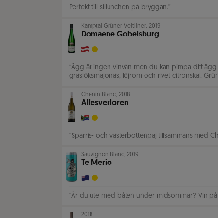
Perfekt till sillunchen på bryggan.
”
Kamptal Grüner Veltliner
,
2019
Domaene Gobelsburg
“
Ägg är ingen vinvän men du kan pimpa ditt ägg 
gräslöksmajonäs, löjrom och rivet citronskal. Grüne
Chenin Blanc
,
2018
Allesverloren
“
Sparris- och västerbottenpaj tillsammans med Ch
Sauvignon Blanc
,
2019
Te Merio
“
Är du ute med båten under midsommar? Vin på bur
2018