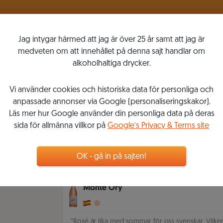
VINLISTOR
MITT VINKOMPASSEN
Jag intygar härmed att jag är över 25 år samt att jag är
medveten om att innehållet på denna sajt handlar om
alkoholhaltiga drycker.
Vi använder cookies och historiska data för personliga och
EN MIDSOMMARDRÖM
anpassade annonser via Google (personaliseringskakor).
Läs mer hur Google använder din personliga data på deras
sida för allmänna villkor på
Google’s Privacy & Terms site
2019-06-19
6
9
VINER
OK - gå in på sajten!
SPARA
GI
Rosé
,
2017
Monte Ory
“
Rosé är lika med sommar för oss svenskar. Vilken t