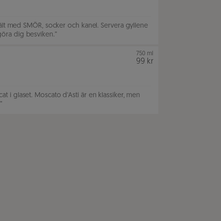
jält med SMÖR, socker och kanel. Servera gyllene
öra dig besviken.
”
750 ml
99 kr
i glaset. Moscato d'Asti är en klassiker, men
”