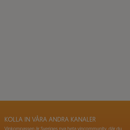
KOLLA IN VÅRA ANDRA KANALER
Vinkompassen är Sveriges nya heta vincommunity, där du