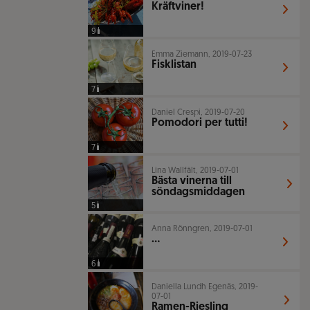
Kräftviner!
9
Emma Ziemann, 2019-07-23
Fisklistan
7
Daniel Crespi, 2019-07-20
Pomodori per tutti!
7
Lina Wallfält, 2019-07-01
Bästa vinerna till
söndagsmiddagen
5
Anna Rönngren, 2019-07-01
…
6
Daniella Lundh Egenäs, 2019-
07-01
Ramen-Riesling