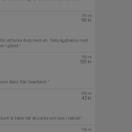
750 ml
99 kr
för att funka ihop med vin. Testa ägghalvor med
r i glaset.
”
750 ml
105 kr
enin Blanc från Swartland.
”
250 ml
43 kr
k är både lätt att packa och kyla i vattnet.
”
750 ml