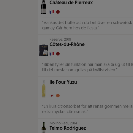
Château de Pierreux
“
Vankas det buffé och du behöver en schweizisk ar
gamay. Går hem hos de flesta.
”
Reserve
,
2019
Côtes-du-Rhône
“
Biben fyller sin funktion när man ska ta sig ut till
till det mesta som grillas på kvällskvisten.
”
Ile Four Yuzu
“
En kula citronsorbet för att rensa gommen mellan 
extra mycket citrussmak.
”
Molino Real
,
2014
Telmo Rodriguez