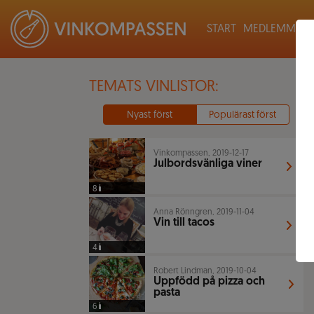
START
MEDLEMMAR
TEMATS VINLISTOR:
Nyast först
Populärast först
Vinkompassen, 2019-12-17
Julbordsvänliga viner
8
Anna Rönngren, 2019-11-04
Vin till tacos
4
Robert Lindman, 2019-10-04
Uppfödd på pizza och
pasta
6