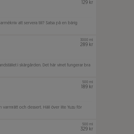
129 kr
mékniv att servera till? Satsa på en bärig
3000 ml
289 kr
 landstället i skärgården. Det här vinet fungerar bra
500 ml
189 kr
varmrätt och dessert. Häll över lite Yuzu för
500 ml
329 kr