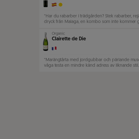
“
Har du rabarber i trädgården? Stek rabarber, re
dryck från Malaga, en kombo som inte kommer g
Organic
Clairette de Die
“
Marängtårta med jordgubbar och pärlande muscat 
våga testa en mindre känd adress av liknande stil.