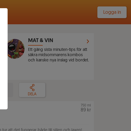
Logga in
MAT & VIN
Ett gäng sista minuten-tips för att
säkra midsommarens kombos
och kanske nya inslag vid bordet.
LLA
DELA
750 ml
89 kr
ur att det fungerar både till sillen och laxen!