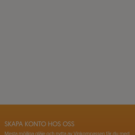
SKAPA KONTO HOS OSS
Mesta möjliga gläje och nytta av Vinkompassen får du med