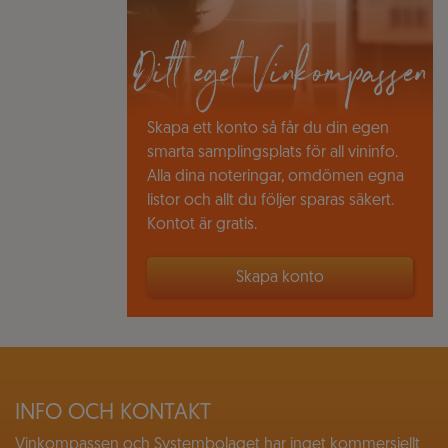
Ditt eget Vinkompassen
Skapa ett konto så får du din egen
smarta samplingsplats för all vininfo.
Alla dina noteringar, omdömen egna
listor och allt du följer sparas säkert.
Kontot är gratis.
Skapa konto
INFO OCH KONTAKT
Vinkompassen och Systembolaget har inget kommersiellt