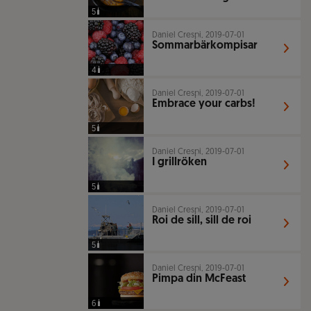
5
Daniel Crespi, 2019-07-01
Sommarbärkompisar
4
Daniel Crespi, 2019-07-01
Embrace your carbs!
5
Daniel Crespi, 2019-07-01
I grillröken
5
Daniel Crespi, 2019-07-01
Roi de sill, sill de roi
5
Daniel Crespi, 2019-07-01
Pimpa din McFeast
6