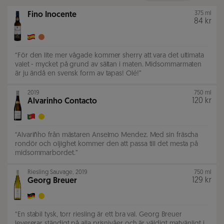
375 ml
Fino Inocente
84 kr
“
För den lite mer vågade kommer sherry att vara det ultimata
valet - mycket på grund av sältan i maten. Midsommarmaten
är ju ändå en svensk form av tapas! Olé!
”
2019
750 ml
120 kr
Alvarinho Contacto
“
Alvariñho från mästaren Anselmo Mendez. Med sin fräscha
rondör och oljighet kommer den att passa till det mesta på
midsommarbordet.
”
Riesling Sauvage
,
2019
750 ml
129 kr
Georg Breuer
“
En stabil tysk, torr riesling är ett bra val. Georg Breuer
levererar ständigt på alla prisnivåer och är väldigt matvänligt i