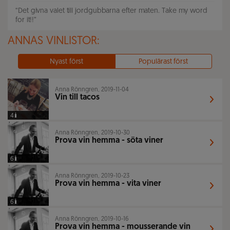
“
Det givna valet till jordgubbarna efter maten. Take my word
for it!!
”
ANNAS VINLISTOR:
Nyast först
Populärast först
Anna Rönngren, 2019-11-04
Vin till tacos
4
Anna Rönngren, 2019-10-30
Prova vin hemma - söta viner
6
Anna Rönngren, 2019-10-23
Prova vin hemma - vita viner
6
Anna Rönngren, 2019-10-16
Prova vin hemma - mousserande vin