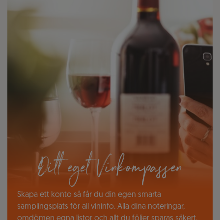
Ditt eget Vinkompassen
Skapa ett konto så får du din egen smarta
samplingsplats för all vininfo. Alla dina noteringar,
omdömen egna listor och allt du följer sparas säkert.