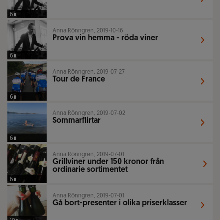
6
Anna Rönngren, 2019-10-16
Prova vin hemma - röda viner
6
Anna Rönngren, 2019-07-27
Tour de France
6
Anna Rönngren, 2019-07-02
Sommarflirtar
6
Anna Rönngren, 2019-07-01
Grillviner under 150 kronor från
ordinarie sortimentet
6
Anna Rönngren, 2019-07-01
Gå bort-presenter i olika priserklasser