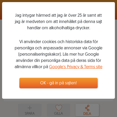
Logga in
Jag intygar härmed att jag är över 25 år samt att
jag är medveten om att innehållet på denna sajt
handlar om alkoholhaltiga drycker.
Vi använder cookies och historiska data för
DRYCK TILL MIDSOMMARMATEN
personliga och anpassade annonser via Google
(personaliseringskakor). Läs mer hur Google
2019-06-17
4
9
VINER
använder din personliga data på deras sida för
ANNA RÖNNGREN
allmänna villkor på
Google’s Privacy & Terms site
Sommelier och vinutbildare
Högtidernas högtid står för dörren - här är
drycken som passar till maten (oavsett
OK - gå in på sajten!
midsommarväder)
SPARA
GILLA
DELA