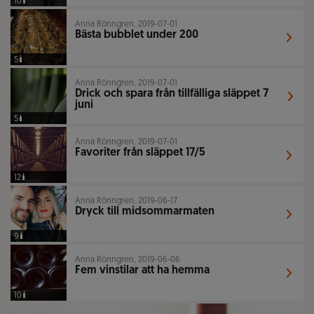
10
Anna Rönngren, 2019-07-01
Bästa bubblet under 200
5
Anna Rönngren, 2019-07-01
Drick och spara från tillfälliga släppet 7
juni
5
Anna Rönngren, 2019-07-01
Favoriter från släppet 17/5
12
Anna Rönngren, 2019-06-17
Dryck till midsommarmaten
9
Anna Rönngren, 2019-06-06
Fem vinstilar att ha hemma
10