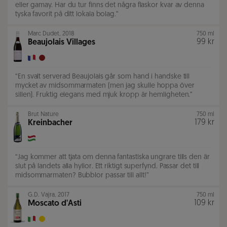
eller gamay. Har du tur finns det några flaskor kvar av denna
tyska favorit på ditt lokala bolag.
”
Marc Dudet
,
2018
750 ml
99 kr
Beaujolais Villages
“
En svalt serverad Beaujolais går som hand i handske till
mycket av midsommarmaten (men jag skulle hoppa över
sillen). Fruktig elegans med mjuk kropp är hemligheten.
”
Brut Nature
750 ml
179 kr
Kreinbacher
“
Jag kommer att tjata om denna fantastiska ungrare tills den är
slut på landets alla hyllor. Ett riktigt superfynd. Passar det till
midsommarmaten? Bubblor passar till allt!
”
G.D. Vajra
,
2017
750 ml
109 kr
Moscato d'Asti