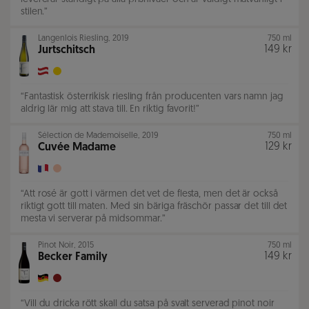
stilen.
”
Langenlois Riesling
,
2019
750 ml
149 kr
Jurtschitsch
“
Fantastisk österrikisk riesling från producenten vars namn jag
aldrig lär mig att stava till. En riktig favorit!
”
Sélection de Mademoiselle
,
2019
750 ml
129 kr
Cuvée Madame
“
Att rosé är gott i värmen det vet de flesta, men det är också
riktigt gott till maten. Med sin bäriga fräschör passar det till det
mesta vi serverar på midsommar.
”
Pinot Noir
,
2015
750 ml
149 kr
Becker Family
“
Vill du dricka rött skall du satsa på svalt serverad pinot noir