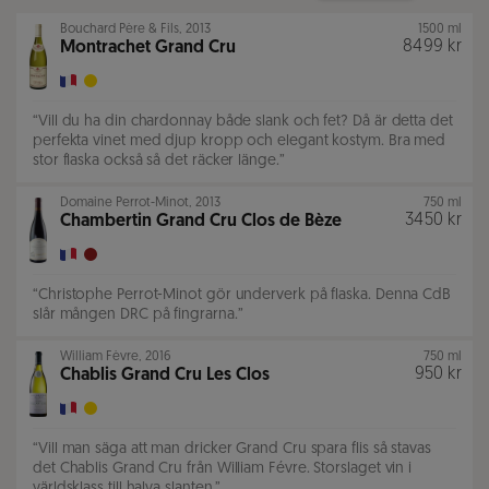
Bouchard Père & Fils
,
2013
1500 ml
8499 kr
Montrachet Grand Cru
“
Vill du ha din chardonnay både slank och fet? Då är detta det
perfekta vinet med djup kropp och elegant kostym. Bra med
stor flaska också så det räcker länge.
”
Domaine Perrot-Minot
,
2013
750 ml
3450 kr
Chambertin Grand Cru Clos de Bèze
“
Christophe Perrot-Minot gör underverk på flaska. Denna CdB
slår mången DRC på fingrarna.
”
William Fèvre
,
2016
750 ml
950 kr
Chablis Grand Cru Les Clos
“
Vill man säga att man dricker Grand Cru spara flis så stavas
det Chablis Grand Cru från William Févre. Storslaget vin i
världsklass till halva slanten.
”