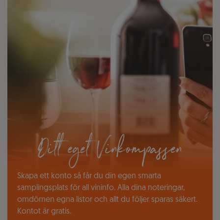
Ditt eget Vinkompassen
Skapa ett konto så får du din egen smarta
samplingsplats för all vininfo. Alla dina noteringar,
omdömen egna listor och allt du följer sparas säkert.
Kontot är gratis.