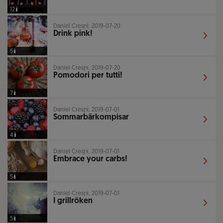
12
Daniel Crespi, 2019-07-20
Drink pink!
5
Daniel Crespi, 2019-07-20
Pomodori per tutti!
7
Daniel Crespi, 2019-07-01
Sommarbärkompisar
4
Daniel Crespi, 2019-07-01
Embrace your carbs!
5
Daniel Crespi, 2019-07-01
I grillröken
5