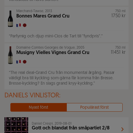
Marchand-Tawse
,
2013
750 ml
1750 kr
Bonnes Mares Grand Cru
“
Parfymig och djup mini-Clos de Tart till ”fyndpris”.
”
Domaine Comtes Georges de Vogue
,
2005
750 ml
11451 kr
Musigny Vielles Vignes Grand Cru
“
The real deal-Grand Cru från monumental årgång. Passar
väldigt bra till kyckling som gärna får komma från Bresse.
Bresse-kyckling? En slags grand kryy-kyckling.
”
DANIELS VINLISTOR:
Nyast först
Populärast först
Daniel Crespi, 2019-08-01
Gott och blandat från småpartiet 2/8