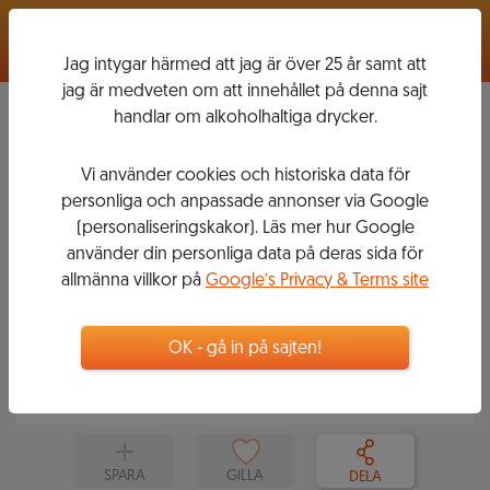
Logga in
Jag intygar härmed att jag är över 25 år samt att
jag är medveten om att innehållet på denna sajt
handlar om alkoholhaltiga drycker.
Vi använder cookies och historiska data för
GRAND KRYYY
personliga och anpassade annonser via Google
(personaliseringskakor). Läs mer hur Google
2019-06-05
2
5
VINER
använder din personliga data på deras sida för
DANIEL CRESPI
allmänna villkor på
Google’s Privacy & Terms site
Krögare
Gör som närmsta Krösus Sork. Drick Grand Kryy
(Grand Cru). Det garanterar storslagen
OK - gå in på sajten!
dryckesupplevelse och ett maffigt tomrum i
plånboken.
SPARA
GILLA
DELA