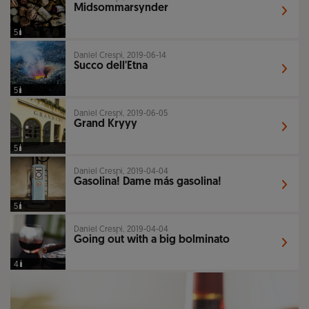
Midsommarsynder
5
Daniel Crespi, 2019-06-14
Succo dell'Etna
5
Daniel Crespi, 2019-06-05
Grand Kryyy
5
Daniel Crespi, 2019-04-04
Gasolina! Dame más gasolina!
5
Daniel Crespi, 2019-04-04
Going out with a big bolminato
4