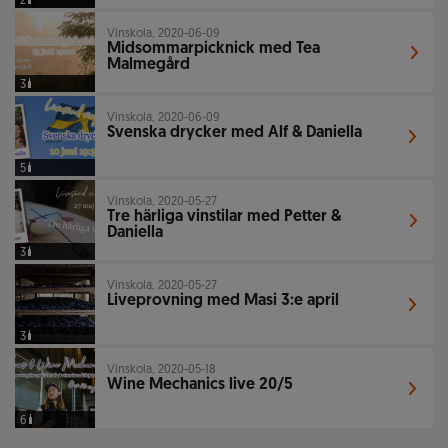
2
Vinskola, 2020-06-09
Midsommarpicknick med Tea
Malmegård
3
Vinskola, 2020-06-09
Svenska drycker med Alf & Daniella
5
Vinskola, 2020-05-27
Tre härliga vinstilar med Petter &
Daniella
3
Vinskola, 2020-05-27
Liveprovning med Masi 3:e april
3
Vinskola, 2020-05-18
Wine Mechanics live 20/5
6