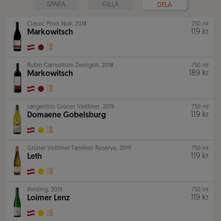
SPARA
GILLA
DELA
Classic Pinot Noir
,
2018
750 ml
119 kr
Markowitsch
Rubin Carnuntum Zweigelt
,
2018
750 ml
189 kr
Markowitsch
Langenlois Grüner Veltliner
,
2019
750 ml
119 kr
Domaene Gobelsburg
Grüner Veltliner Familien Reserve
,
2019
750 ml
119 kr
Leth
Riesling
,
2019
750 ml
119 kr
Loimer Lenz