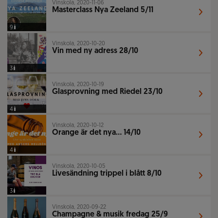
Vinskola, 2020-11-06
Masterclass Nya Zeeland 5/11
9
Vinskola, 2020-10-20
Vin med ny adress 28/10
3
Vinskola, 2020-10-19
Glasprovning med Riedel 23/10
4
Vinskola, 2020-10-12
Orange är det nya... 14/10
4
Vinskola, 2020-10-05
Livesändning trippel i blått 8/10
3
Vinskola, 2020-09-22
Champagne & musik fredag 25/9