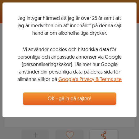
Logga in
Jag intygar härmed att jag är över 25 år samt att
jag är medveten om att innehållet på denna sajt
handlar om alkoholhaltiga drycker.
Vi använder cookies och historiska data för
ÖSTERRIKE MED MARKOWITSCH
PÅ LÄNK
personliga och anpassade annonser via Google
(personaliseringskakor). Läs mer hur Google
använder din personliga data på deras sida för
2020-06-22
4
5
VINER
allmänna villkor på
Google’s Privacy & Terms site
VINSKOLA
Daniella tillfället i akt att använda Johannas
OK - gå in på sajten!
expertis om Österrike som vinland och kör en
livesändning med henne på länk. Vi provar: