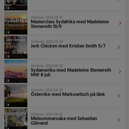
3
Vinskola, 2020-08-31
Masterclass Sydafrika med Madeleine
Stenwreth 10/9
6
Vinskola, 2020-06-29
Jerk Chicken med Kristian Smith 5/7
4
Vinskola, 2020-06-22
Sydamerika med Madeleine Stenwreth
MW 8 juli
5
Vinskola, 2020-06-22
Österrike med Markowitsch på länk
5
Vinskola, 2020-06-22
Midsommarvaka med Sebastian
Gibrand