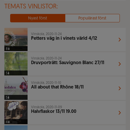
TEMATS VINLISTOR:
Nyast först
Populärast först
Vinskola, 2020-11-24
Petters väg in i vinets värld 4/12
8
Vinskola, 2020-11-24
Druvporträtt: Sauvignon Blanc 27/11
5
Vinskola, 2020-11-10
All about that Rhône 18/11
5
Vinskola, 2020-11-09
Halvflaskor 13/11 19.00
4