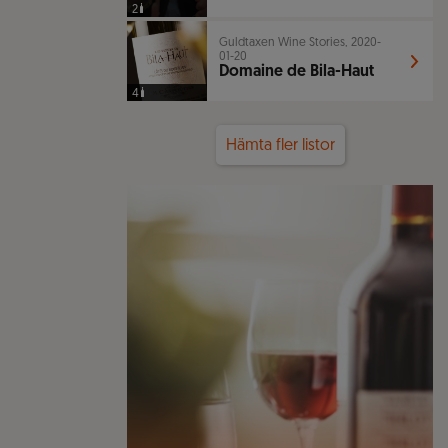
2
Guldtaxen Wine Stories, 2020-
01-20
Domaine de Bila-Haut
4
Hämta fler listor