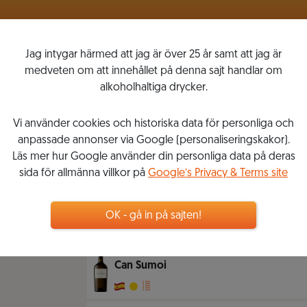
VINLISTOR
MITT VINKOMPASSEN
Jag intygar härmed att jag är över 25 år samt att jag är
medveten om att innehållet på denna sajt handlar om
alkoholhaltiga drycker.
Vi använder cookies och historiska data för personliga och
CAN SUMOI
anpassade annonser via Google (personaliseringskakor).
Läs mer hur Google använder din personliga data på deras
sida för allmänna villkor på
Google’s Privacy & Terms site
2020-01-20
1
3
VINER
OK - gå in på sajten!
SPARA
GI
Xarel-lo
,
2018
Can Sumoi