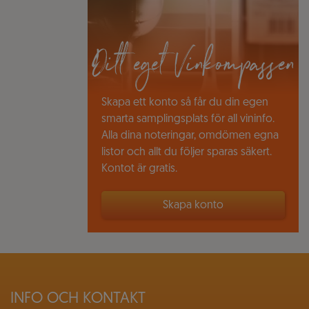
Ditt eget Vinkompassen
Skapa ett konto så får du din egen
smarta samplingsplats för all vininfo.
Alla dina noteringar, omdömen egna
listor och allt du följer sparas säkert.
Kontot är gratis.
Skapa konto
INFO OCH KONTAKT