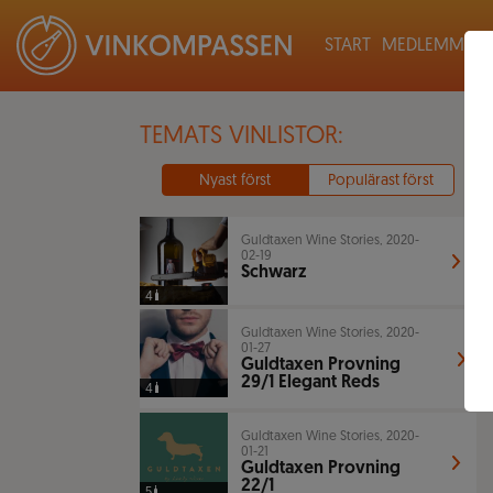
START
MEDLEMMAR
TEMATS VINLISTOR:
Nyast först
Populärast först
Guldtaxen Wine Stories, 2020-
02-19
Schwarz
4
Guldtaxen Wine Stories, 2020-
01-27
Guldtaxen Provning
29/1 Elegant Reds
4
Guldtaxen Wine Stories, 2020-
01-21
Guldtaxen Provning
22/1
5