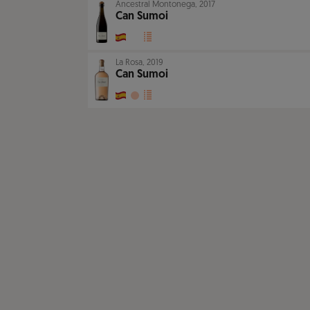
Ancestral Montonega
,
2017
Can Sumoi
La Rosa
,
2019
Can Sumoi