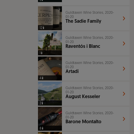
Guldtaxen Wine Stories, 2020-
01-20
The Sadie Family
12
Guldtaxen Wine Stories, 2020-
01-20
Raventós i Blanc
1
Guldtaxen Wine Stories, 2020-
01-20
Artadi
4
Guldtaxen Wine Stories, 2020-
01-20
August Kesseler
2
Guldtaxen Wine Stories, 2020-
01-20
Barone Montalto
8