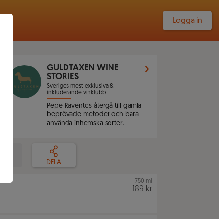
Logga in
GULDTAXEN WINE
STORIES
Sveriges mest exklusiva &
inkluderande vinklubb
Pepe Raventos återgå till gamla
beprövade metoder och bara
använda inhemska sorter.
LLA
DELA
750 ml
189 kr