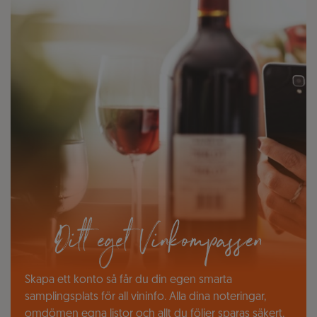
Ditt eget Vinkompassen
Skapa ett konto så får du din egen smarta
samplingsplats för all vininfo. Alla dina noteringar,
omdömen egna listor och allt du följer sparas säkert.