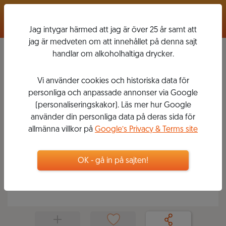
Logga in
Jag intygar härmed att jag är över 25 år samt att
jag är medveten om att innehållet på denna sajt
handlar om alkoholhaltiga drycker.
Vi använder cookies och historiska data för
WINE BROTHERS PÅ
SYSTEMBOLAGET
personliga och anpassade annonser via Google
(personaliseringskakor). Läs mer hur Google
använder din personliga data på deras sida för
2019-09-27
0
8
VINER
allmänna villkor på
Google’s Privacy & Terms site
WINE BROTHERS & CO
Våra viner som går att handla på Systembolaget
OK - gå in på sajten!