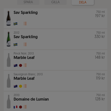
SPARA
GILLA
DELA
750 ml
Sav Sparkling
197 kr
2012
750 ml
330 kr
Sav Sparkling
Pinot Noir
,
2013
750 ml
148 kr
Marble Leaf
Sauvignon Blanc
,
2013
750 ml
119 kr
Marble Leaf
2010
750 ml
128 kr
Domaine de Lumian