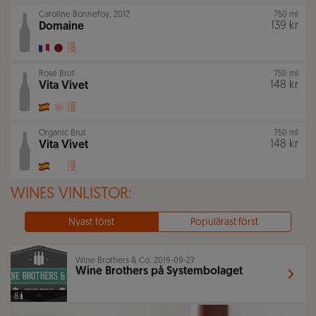
Caroline Bonnefoy
,
2012
750 ml
139 kr
Domaine
Rosé Brut
750 ml
148 kr
Vita Vivet
Organic Brut
750 ml
148 kr
Vita Vivet
WINES VINLISTOR:
Nyast först
Populärast först
Wine Brothers & Co, 2019-09-27
Wine Brothers på Systembolaget
8