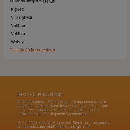
Susanna Bergfors
Il tenuti
Righetti
Villa righetti
Veltliner
Veltliner
Whisky
Visa alla 80 kommentarer
INFO OCH KONTAKT
Vinkompassen och Systembolaget har inget kommersiellt
samarbete. Vinkompassen tipsar endast om produkter som
finns i Systembolagets sortiment. All försäljning samt
beställning sker på och genom Systembolaget.
Har du frågor kring Vinkompassen? Eller är du intresserad av
att medverka som profil? Kontakta oss gärna på