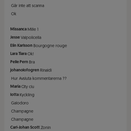
Går inte att scanna
Ok
Missanca
Mille 1
Jesse
Valpolicella
Elin Karlsson
Bourgogne rouge
Lara Tiara
Ok!
Pelle Pern
Bra
johanolofogren
Rinaldi
Hur Avsluta kommentarerna ??
Maria
City ciu
lotta
Kyckling
Galodoro
Champagne
Champagne
Carl-Johan Scott
Zonin