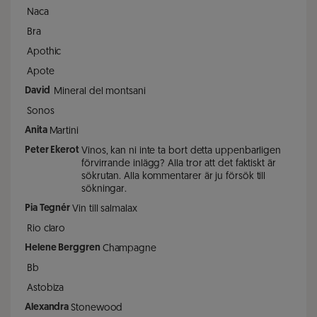
Naca
Bra
Apothic
Apote
David
Mineral del montsani
Sonos
Anita
Martini
Peter Ekerot
Vinos, kan ni inte ta bort detta uppenbarligen
förvirrande inlägg? Alla tror att det faktiskt är
sökrutan. Alla kommentarer är ju försök till
sökningar.
Pia Tegnér
Vin till salmalax
Rio claro
Helene Berggren
Champagne
Bb
Astobiza
Alexandra
Stonewood