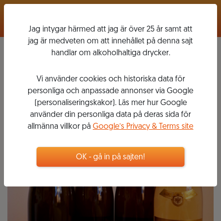
Logga in
Jag intygar härmed att jag är över 25 år samt att
jag är medveten om att innehållet på denna sajt
handlar om alkoholhaltiga drycker.
Vinkompassen
Vi använder cookies och historiska data för
personliga och anpassade annonser via Google
(personaliseringskakor). Läs mer hur Google
använder din personliga data på deras sida för
allmänna villkor på
Google’s Privacy & Terms site
OK - gå in på sajten!