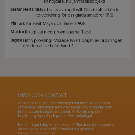
en höjdare. Kul jämförelseobjekt!
Stefan Hertz
Riktigt bra provning ikväll. Gillade att ni körde
lite utbildning för oss glada amatörer 👏🏻
Pia
Tack för ikväll Maya och Daniella ❤🙏
Maldor
Riktigt kul med provningarna. Tack!
Ingela
Finfin provning! Missade tyvärr början av provningen,
går den att se i efterhand ?
INFO OCH KONTAKT
Vinkompassen och Systembolaget har inget kommersiellt
samarbete. Vinkompassen tipsar endast om produkter som
finns i Systembolagets sortiment. All försäljning samt
beställning sker på och genom Systembolaget.
Har du frågor kring Vinkompassen? Eller är du intresserad av
att medverka som profil? Kontakta oss gärna på
info@vinkompassen.se