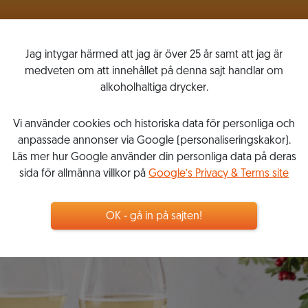
VINLISTOR
MITT VINKOMPASSEN
Jag intygar härmed att jag är över 25 år samt att jag är
medveten om att innehållet på denna sajt handlar om
alkoholhaltiga drycker.
mpassen
Vi använder cookies och historiska data för personliga och
anpassade annonser via Google (personaliseringskakor).
Läs mer hur Google använder din personliga data på deras
sida för allmänna villkor på
Google’s Privacy & Terms site
OK - gå in på sajten!