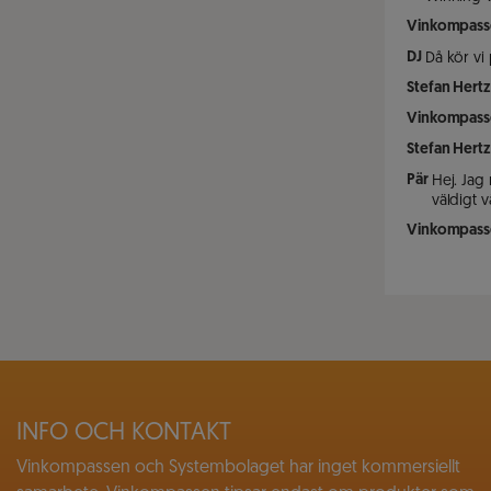
Vinkompass
DJ
Då kör vi 
Stefan Hertz
Vinkompass
Stefan Hertz
Pär
Hej. Jag
väldigt v
Vinkompass
INFO OCH KONTAKT
Vinkompassen och Systembolaget har inget kommersiellt