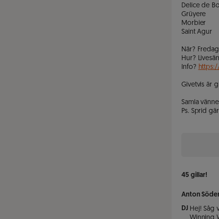
Delice de B
Grüyere 

Morbier

Saint Agur

När? Fredag k
Hur? Livesän
Info? 
https:
Givetvis är g
Samla vänner
Ps. Sprid gä
45
gillar!
Anton Söde
DJ
Hej! Såg v
Winning Wi