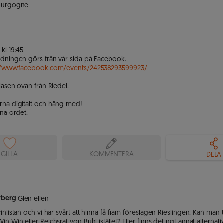
ourgogne 

l 19:45

dningen görs från vår sida på Facebook. 

//www.facebook.com/events/242538293599923/
lasen ovan från Riedel.

na digitalt och häng med! 

rna ordet.
GILLA
KOMMENTERA
DELA
rberg
Glen ellen
inlistan och vi har svårt att hinna få fram föreslagen Rieslingen. Kan man
n Win eller Reichsrat von Buhl istället? Eller finns det ngt annat alternati