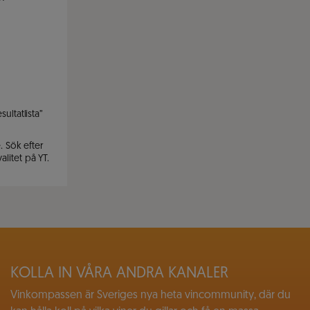
ultatlista”
. Sök efter
litet på YT.
KOLLA IN VÅRA ANDRA KANALER
Vinkompassen är Sveriges nya heta vincommunity, där du