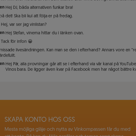
en
Hej DJ, båda alternativen funkar bra!
på det! Ska bli kul att följa er på fredag.
Hej, var ser jag vinlistan?
en
Hej Stefan, vinerna hittar du i länken ovan.
Tack för infon 😀
 missade livesändningen. Kan man se den i efterhand? Annars vore en ”res
ärdefullt.
en
Hej Pär, alla provningar går att se i efterhand via vår kanal på YouTube
Vinos bara. De ligger även kvar på Facebook men har något bättre kva
SKAPA KONTO HOS OSS
Mesta möjliga gläje och nytta av Vinkompassen får du med