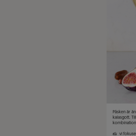
Påsken är än
kalasgott. T
kombination 
🧀  vi fokuser