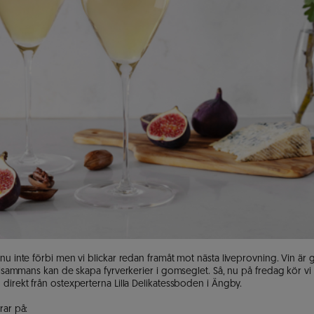
nu inte förbi men vi blickar redan framåt mot nästa liveprovning. Vin är go
illsammans kan de skapa fyrverkerier i gomseglet. Så, nu på fredag kör vi o
direkt från ostexperterna Lilla Delikatessboden i Ängby. 

ar på: 
