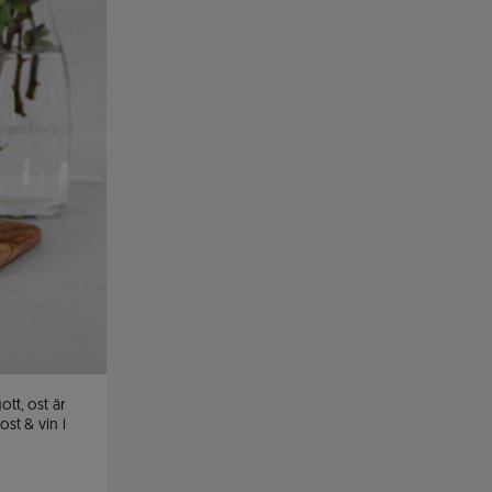
tt, ost är 
st & vin i 