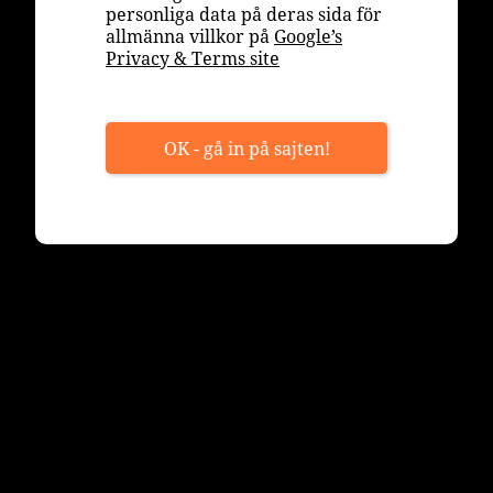
personliga data på deras sida för
allmänna villkor på
Google’s
Privacy & Terms site
OK - gå in på sajten!