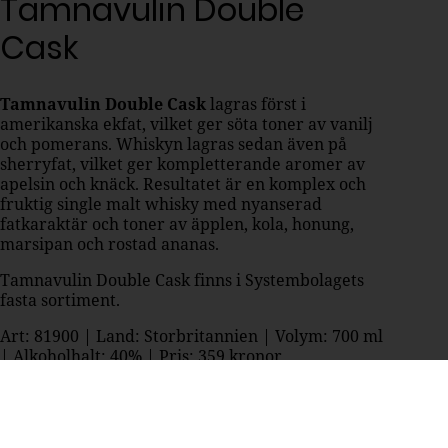
Tamnavulin Double
Cask
Tamnavulin Double Cask
lagras först i
amerikanska ekfat, vilket ger söta toner av vanilj
och pomerans. Whiskyn lagras sedan även på
sherryfat, vilket ger kompletterande aromer av
apelsin och knäck. Resultatet är en komplex och
fruktig single malt whisky med nyanserad
fatkaraktär och toner av äpplen, kola, honung,
marsipan och rostad ananas.
Tamnavulin Double Cask finns i Systembolagets
fasta sortiment.
Art: 81900 | Land: Storbritannien | Volym: 700 ml
| Alkoholhalt: 40% | Pris: 359 kronor
Här kan du hitta whiskyn