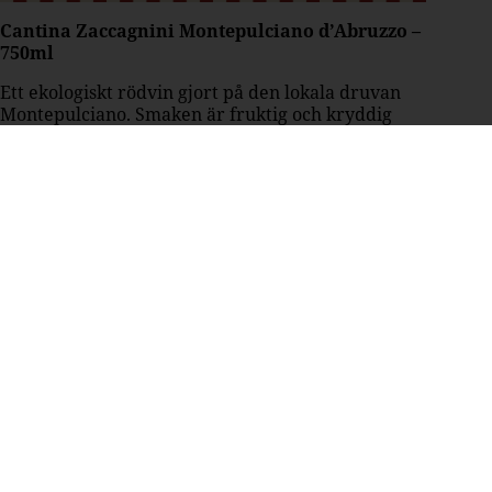
Cantina Zaccagnini Montepulciano d’Abruzzo –
750ml
Ett ekologiskt rödvin gjort på den lokala druvan
Montepulciano. Smaken är fruktig och kryddig
med inslag av mörka körsbär, blåbär och örter. Ett
utmärkt val till klassiska pizzor med tomat,
mozzarella och charkuterier.
Art: 239001 | Land: Italien | Volym: 750 ml |
Alkoholhalt: 13% | Pris: 129 kronor
Här kan du hitta vinet
Cantina Zaccagnini Montepulciano d’Abruzzo –
3000ml
Pinnvinet by Cantina Zaccagnini Montepulciano
d’Abruzzo EKO Box
Samma uppskattade vin i praktisk box med ny
design. Fruktigt, kryddigt och matvänligt – perfekt