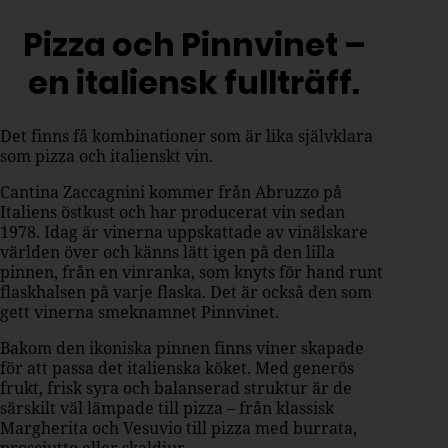
Pizza och Pinnvinet –
en italiensk fullträff.
Det finns få kombinationer som är lika självklara
som pizza och italienskt vin.
Cantina Zaccagnini kommer från Abruzzo på
Italiens östkust och har producerat vin sedan
1978. Idag är vinerna uppskattade av vinälskare
världen över och känns lätt igen på den lilla
pinnen, från en vinranka, som knyts för hand runt
flaskhalsen på varje flaska. Det är också den som
gett vinerna smeknamnet Pinnvinet.
Bakom den ikoniska pinnen finns viner skapade
för att passa det italienska köket. Med generös
frukt, frisk syra och balanserad struktur är de
särskilt väl lämpade till pizza – från klassisk
Margherita och Vesuvio till pizza med burrata,
prosciutto eller skaldjur