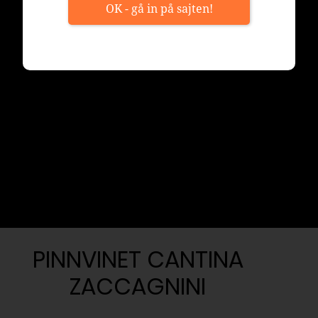
OK - gå in på sajten!
PINNVINET CANTINA
ZACCAGNINI