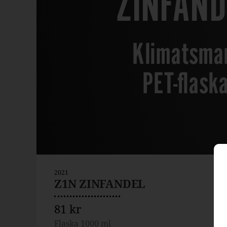
2021
Z1N ZINFANDEL
81 kr
Flaska 1000 ml