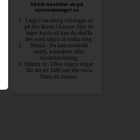
Så här beställer du på
systembolaget.se
Lägg i varukorg och logga in
på ditt konto i kassan. Har du
inget konto så kan du skaffa
det med några få enkla steg.
Betala - Du kan använda
swish, kontokort eller
direktbetalning.
Hämta ut - Efter några dagar
får du ett SMS när din vara
finns att hämta.