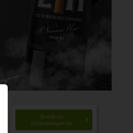
Beställ via
Systembolaget här