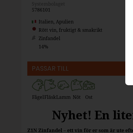
Systembolaget
5786101
Italien, Apulien
Rött vin, fruktigt & smakrikt
Zinfandel
14%
PASSAR TILL
Fågel
Fläsk
Lamm
Nöt
Ost
Nyhet! En lit
Z1N Zinfandel – ett vin för er som är ute eft