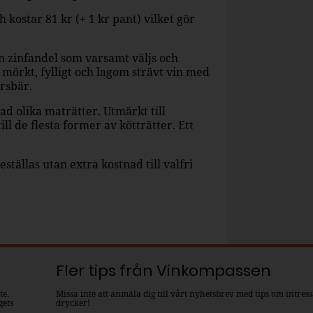
kostar 81 kr (+ 1 kr pant) vilket gör
n zinfandel som varsamt väljs och
 mörkt, fylligt och lagom strävt vin med
rsbär.
ad olika maträtter. Utmärkt till
l de flesta former av kötträtter. Ett
ställas utan extra kostnad till valfri
Fler tips från Vinkompassen
te.
Missa inte att anmäla dig till vårt nyhetsbrev med tips om intres
gets
drycker!