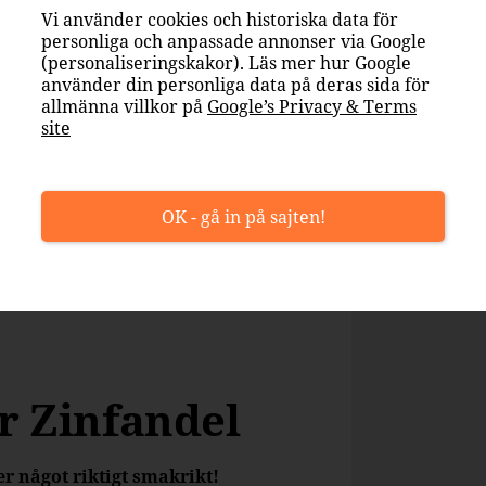
Vi använder cookies och historiska data för
personliga och anpassade annonser via Google
(personaliseringskakor). Läs mer hur Google
använder din personliga data på deras sida för
allmänna villkor på
Google’s Privacy & Terms
site
OK - gå in på sajten!
er Zinfandel
er något riktigt smakrikt!