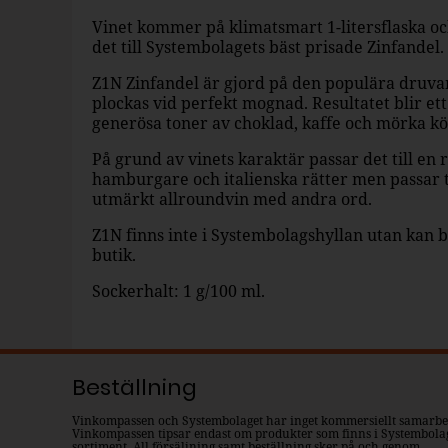
Vinet kommer på klimatsmart 1-litersflaska och 
det till Systembolagets bäst prisade Zinfandel.
Z1N Zinfandel är gjord på den populära druva
plockas vid perfekt mognad. Resultatet blir ett
generösa toner av choklad, kaffe och mörka kö
På grund av vinets karaktär passar det till en r
hamburgare och italienska rätter men passar til
utmärkt allroundvin med andra ord.
Z1N finns inte i Systembolagshyllan utan kan be
butik.
Sockerhalt: 1 g/100 ml.
Beställning
Vinkompassen och Systembolaget har inget kommersiellt samarbe
Vinkompassen tipsar endast om produkter som finns i Systembola
sortiment. All försäljning samt beställning sker på och genom