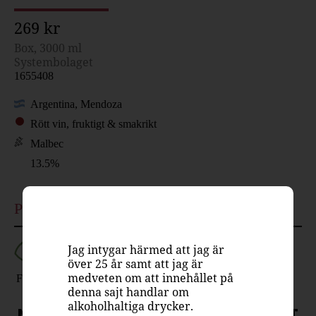
269 kr
Box, 3000 ml
Systembolaget
1655408
Argentina, Mendoza
Rött vin, fruktigt & smakrikt
Malbec
13.5%
Passar till
Jag intygar härmed att jag är
över 25 år samt att jag är
medveten om att innehållet på
Fågel
Fläsk
Lamm
Nöt
Ost
denna sajt handlar om
alkoholhaltiga drycker.
NYHET I BESTÄLLNINGSSORTIMENTET