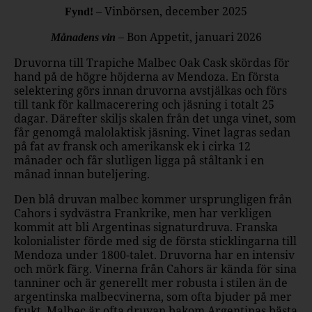
– Vinbörsen, december 2025
Fynd!
– Bon Appetit, januari 2026
Månadens vin
Druvorna till Trapiche Malbec Oak Cask skördas för
hand på de högre höjderna av Mendoza. En första
selektering görs innan druvorna avstjälkas och förs
till tank för kallmacerering och jäsning i totalt 25
dagar. Därefter skiljs skalen från det unga vinet, som
får genomgå malolaktisk jäsning. Vinet lagras sedan
på fat av fransk och amerikansk ek i cirka 12
månader och får slutligen ligga på ståltank i en
månad innan buteljering.
Den blå druvan malbec kommer ursprungligen från
Cahors i sydvästra Frankrike, men har verkligen
kommit att bli Argentinas signaturdruva. Franska
kolonialister förde med sig de första sticklingarna till
Mendoza under 1800-talet. Druvorna har en intensiv
och mörk färg. Vinerna från Cahors är kända för sina
tanniner och är generellt mer robusta i stilen än de
argentinska malbecvinerna, som ofta bjuder på mer
frukt. Malbec är ofta druvan bakom Argentinas bästa