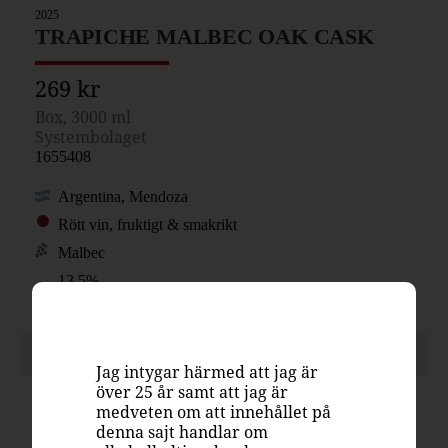
2025
TRAPICHE MALBEC OAK CASK
269 kr
Box, 3000 ml
Systembolaget
1655408
Argentina, Mendoza
Rött vin, fruktigt & smakrikt
Malbec
13.5%
PASSAR TILL
Jag intygar härmed att jag är
över 25 år samt att jag är
medveten om att innehållet på
denna sajt handlar om