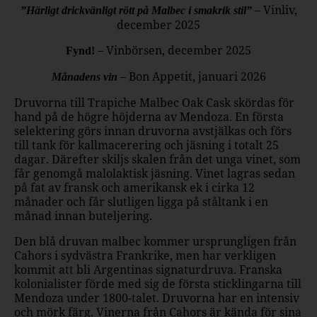
– Vinliv,
”Härligt drickvänligt rött på Malbec i smakrik stil”
december 2025
– Vinbörsen, december 2025
Fynd!
– Bon Appetit, januari 2026
Månadens vin
Druvorna till Trapiche Malbec Oak Cask skördas för
hand på de högre höjderna av Mendoza. En första
selektering görs innan druvorna avstjälkas och förs
till tank för kallmacerering och jäsning i totalt 25
dagar. Därefter skiljs skalen från det unga vinet, som
får genomgå malolaktisk jäsning. Vinet lagras sedan
på fat av fransk och amerikansk ek i cirka 12
månader och får slutligen ligga på ståltank i en
månad innan buteljering.
Den blå druvan malbec kommer ursprungligen från
Cahors i sydvästra Frankrike, men har verkligen
kommit att bli Argentinas signaturdruva. Franska
kolonialister förde med sig de första sticklingarna till
Mendoza under 1800-talet. Druvorna har en intensiv
och mörk färg. Vinerna från Cahors är kända för sina