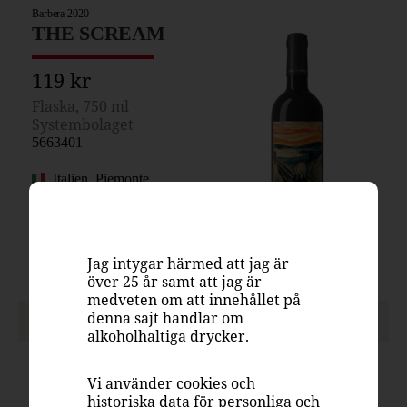
Barbera 2020
THE SCREAM
119 kr
Flaska, 750 ml
Systembolaget
5663401
Italien, Piemonte
Rött vin, fruktigt & smakrikt
Barbera
14%
Jag intygar härmed att jag är
över 25 år samt att jag är
medveten om att innehållet på
denna sajt handlar om
PASSAR TILL
alkoholhaltiga drycker.
Vi använder cookies och
historiska data för personliga och