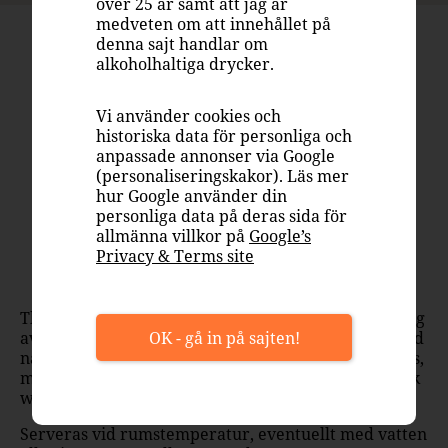
över 25 år samt att jag är
medveten om att innehållet på
THE DUNDEE
denna sajt handlar om
alkoholhaltiga drycker.
229 kr
Vi använder cookies och
Helflaska mindre
historiska data för personliga och
Systembolaget
anpassade annonser via Google
42301
(personaliseringskakor). Läs mer
hur Google använder din
Storbritannien
personliga data på deras sida för
Whisky Blended
allmänna villkor på
Google’s
Privacy & Terms site
40%
The Dundee är en gedigen blended whisky med drag
av vanilj och frukt i doften. Mer rund fruktighet med
OK - gå in på sajten!
några droppar vatten i glaset. Smaken ger lite citrus,
mer frukt och fattoner som övergår i vanilj. En mjuk
whisky som är ovanligt trivsam.
Serveras vid rumstemperatur, eventuellt med vatten