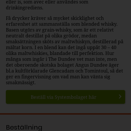
eller is, som avec eller användes som
drinkingrediens.
Få drycker kräver så mycket skicklighet och
erfarenhet att sammanställa som blended whisky.
Basen utgörs av grain-whisky, som är ett relativt
neutralt destillat på olika grödor, medan
smaksättningen sköts av maltwhiskyn, destillerad på
mältat korn. I en blend kan det ingå uppåt 30 – 40
olika maltwhiskies, blandade till perfektion. Hur
många som ingår i The Dundee vet man inte, men
det oberoende skotska bolaget Angus Dundee äger
bl.a kultförklarade Glencadam och Tomintoul, så det
ger en fingervisning om vad man kan vänta sig
smakmässigt.
Beställ via Systembolaget här
Beställning