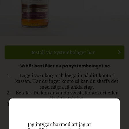
Beställ via Systembolaget här
Så här beställer du på systembolaget.se
Lägg i varukorg och logga in på ditt konto i
kassan. Har du inget konto så kan du skaffa det
med några få enkla steg.
Betala - Du kan använda swish, kontokort eller
direktbetalning.
Hämta ut - Efter några dagar får du ett SMS när
din vara finns att hämta.
Jag intygar härmed att jag är