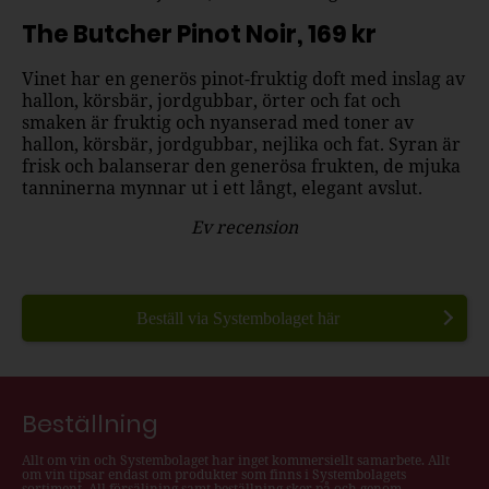
The Butcher Pinot Noir, 169 kr
Vinet har en generös
pinot
-fruktig doft med inslag av
hallon, körsbär, jordgubbar, örter och fat och
smaken är fruktig och nyanserad med toner av
hallon, körsbär, jordgubbar, nejlika och fat. Syran är
frisk och balanserar den generösa frukten, de mjuka
tanninerna mynnar ut i ett långt, elegant avslut.
Ev recension
Beställ via Systembolaget här
Beställning
Allt om vin och Systembolaget har inget kommersiellt samarbete. Allt
om vin tipsar endast om produkter som finns i Systembolagets
sortiment. All försäljning samt beställning sker på och genom