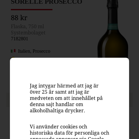
SORELLE PROSECCO
88 kr
Flaska, 750 ml
Systembolaget
7182801
Italien, Prosecco
Mousserande vin, vitt torrt
Glera 100%
11%
Jag intygar härmed att jag är
över 25 år samt att jag är
medveten om att innehållet på
PASSAR TILL
denna sajt handlar om
alkoholhaltiga drycker.
Vi använder cookies och
Aperitif
Asiatiskt
Mingel
Sallad
historiska data för personliga och