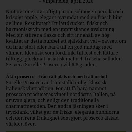
– Vinpanelen, april 2026
Njut av toner av saftigt päron, solmogen persika och
krispigt äpple, elegant avrundat med en fräsch hint
av lime. Resultatet? Ett lättdrucket, friskt och
harmoniskt vin med en uppfriskande avslutning.
Med sin stilrena flaska och sitt innehåll av hög
kvalitet är detta bubbel ett självklart val – oavsett om
du firar stort eller bara till en god middag med
vänner. Idealiskt som fördrink, till fest och lättare
tilltugg, plockmat, asiatisk mat och fräscha sallader.
Servera Sorelle Prosecco vid 6-8 grader.
Äkta prosecco – från rätt plats och med rätt metod
Sorelle Prosecco är framställd enligt klassisk
italiensk vintradition. För att få bära namnet
prosecco produceras vinet i nordöstra Italien, på
druvan glera, och enligt den traditionella
charmatmetoden. Den andra jäsningen sker i
trycktank, vilket ger de friska, eleganta bubblorna
och den rena fruktighet som gjort prosecco älskad
världen över.