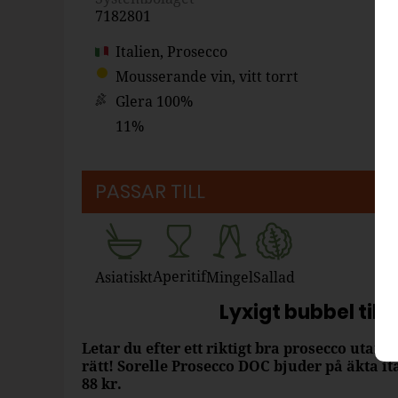
7182801
Italien, Prosecco
Mousserande vin, vitt torrt
Glera 100%
11%
PASSAR TILL
Aperitif
Asiatiskt
Mingel
Sallad
Lyxigt bubbel till
Letar du efter ett riktigt bra prosecco utan 
rätt! Sorelle Prosecco DOC bjuder på äkta ital
88 kr.