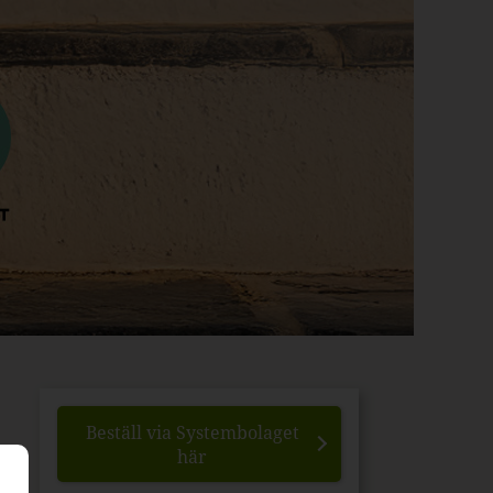
Beställ via Systembolaget
här