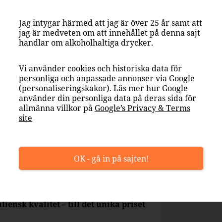
Jag intygar härmed att jag är över 25 år samt att
jag är medveten om att innehållet på denna sajt
handlar om alkoholhaltiga drycker.
Vi använder cookies och historiska data för
personliga och anpassade annonser via Google
(personaliseringskakor). Läs mer hur Google
använder din personliga data på deras sida för
allmänna villkor på
Google’s Privacy & Terms
site
OK - gå in på sajten!
 oslagbart pris
att spräcka budgeten? Då har du hittat
iensk kvalitet – till det unika priset