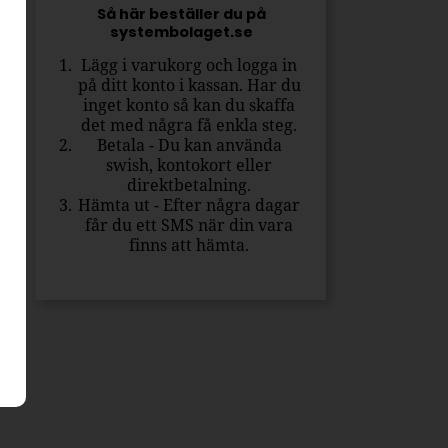
Så här beställer du på
systembolaget.se
Lägg i varukorg och logga in
på ditt konto i kassan. Har du
inget konto så kan du skaffa
det med några få enkla steg.
Betala - Du kan använda
swish, kontokort eller
direktbetalning.
Hämta ut - Efter några dagar
får du ett SMS när din vara
finns att hämta.