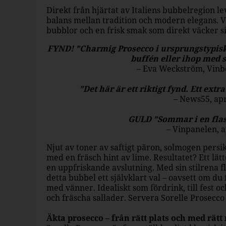
Direkt från hjärtat av Italiens bubbelregion 
balans mellan tradition och modern elegans. Var
bubblor och en frisk smak som direkt väcker s
FYND! ”Charmig Prosecco i ursprungstypisk st
buffén eller ihop med
– Eva Weckström, Vinbö
”Det här är ett riktigt fynd. Ett ext
– News55, apr
GULD ”Sommar i en flask
– Vinpanelen, a
Njut av toner av saftigt päron, solmogen persi
med en fräsch hint av lime. Resultatet? Ett lä
en uppfriskande avslutning. Med sin stilrena fl
detta bubbel ett självklart val – oavsett om du 
med vänner. Idealiskt som fördrink, till fest oc
och fräscha sallader. Servera Sorelle Prosecco 
Äkta prosecco – från rätt plats och med rätt