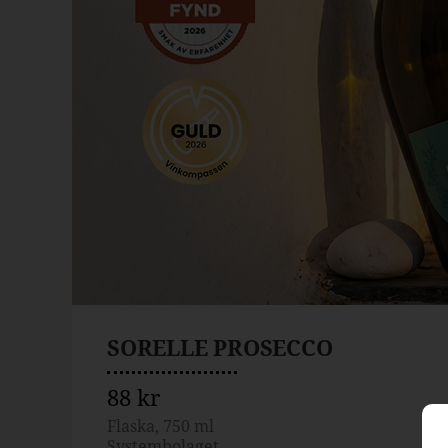
SORELLE PROSECCO
88 kr
Flaska, 750 ml
Systembolaget