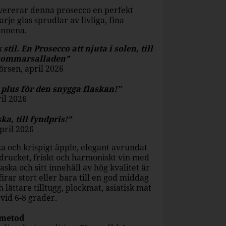
levererar denna prosecco en perfekt
je glas sprudlar av livliga, fina
innena.
il. En Prosecco att njuta i solen, till
 sommarsalladen”
rsen, april 2026
ra plus för den snygga flaskan!”
il 2026
a, till fyndpris!”
pril 2026
ka och krispigt äpple, elegant avrundat
ttdrucket, friskt och harmoniskt vin med
aska och sitt innehåll av hög kvalitet är
firar stort eller bara till en god middag
h lättare tilltugg, plockmat, asiatisk mat
vid 6-8 grader.
 metod