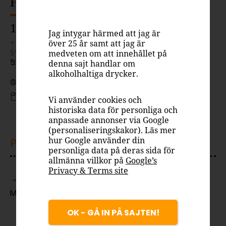
FRUITAGE BY RODENBACH
19.90 kr
Jag intygar härmed att jag är
+ pant 1 kr. Burk 250 ml
över 25 år samt att jag är
Systembolaget
medveten om att innehållet på
5218015
denna sajt handlar om
alkoholhaltiga drycker.
Belgien
Syrlig öl
Vi använder cookies och
historiska data för personliga och
3.9%
anpassade annonser via Google
(personaliseringskakor). Läs mer
hur Google använder din
PASSAR TILL
personliga data på deras sida för
allmänna villkor på
Google’s
Privacy & Terms site
Drink
Mingel
OK - GÅ IN PÅ SAJTEN!
Fruitage by