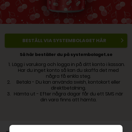
BESTÄLL VIA SYSTEMBOLAGET HÄR
Så här beställer du på systembolaget.se
Lägg i varukorg och logga in på ditt konto i kassan.
Har du inget konto så kan du skaffa det med
några få enkla steg.
Betala - Du kan använda swish, kontokort eller
direktbetalning.
Hämta ut - Efter några dagar får du ett SMS när
din vara finns att hämta.