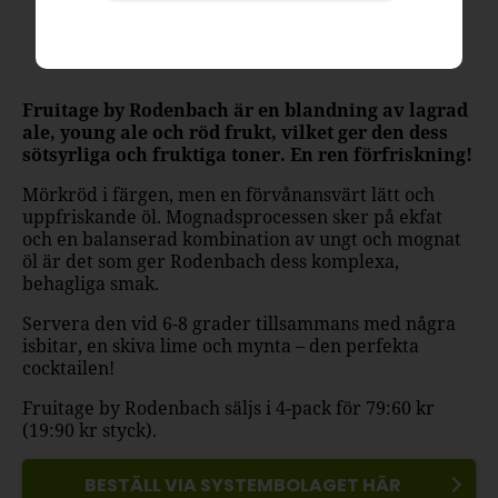
Rodenbach
Fruitage by Rodenbach är en blandning av lagrad
ale, young ale och röd frukt, vilket ger den dess
sötsyrliga och fruktiga toner. En ren förfriskning!
Mörkröd i färgen, men en förvånansvärt lätt och
uppfriskande öl. Mognadsprocessen sker på ekfat
och en balanserad kombination av ungt och mognat
öl är det som ger Rodenbach dess komplexa,
behagliga smak.
Servera den vid 6-8 grader tillsammans med några
isbitar, en skiva lime och mynta – den perfekta
cocktailen!
Fruitage by Rodenbach säljs i 4-pack för 79:60 kr
(19:90 kr styck).
BESTÄLL VIA SYSTEMBOLAGET HÄR