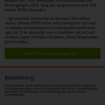
skedde 2007, och Souvignier Gris planterades för
första gången 2018. Idag har kooperativet över 100
hektar PIWI-vinrankor.
–
Agronomisk innovation är kärnan i Foncalieus
vision. Genom PIWI-sorter som Souvignier Gris kan
vi minska användningen av växtskyddsmedel med
upp till 75 %, samtidigt som vi behåller vår stil och
kvalitet
, säger Nathalie Estribeau, Head Winemaker
på Foncalieu.
Beställ via Systembolaget här
Beställning
Vinkompassen och Systembolaget har inget kommersiellt samarbete.
Vinkompassen tipsar endast om produkter som finns i Systembolagets
sortiment. All försäljning samt beställning sker på och genom
Systembolaget.