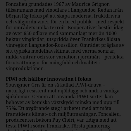
Foncalieu grundades 1967 av Maurice Grignon
tillsammans med vinodlare i Languedoc. Redan från
början låg fokus på att skapa moderna, fruktdrivna
och välgjorda viner för en bred publik – med respekt
för områdets unika terroir. Kooperativet består idag
av över 650 odlare med sammanlagt mer än 4 000
hektar vingårdar, utspridda över Frankrikes äldsta
vinregion Languedoc-Roussillon. Området präglas av
sitt typiska medelhavsklimat med varma somrar,
milda vintrar och stor variation i jordmån – perfekta
förutsättningar för mångfald och kvalitet i
vinproduktionen.
PIWI och hållbar innovation i fokus
Souvignier Gris är en så kallad PIWI-druva –
naturligt resistent mot mjöldagg och andra vanliga
sjukdomar. Genom att använda PIWI-sorter kan
behovet av kemiska växtskydd minska med upp till
75 %. Ett avgörande steg i arbetet med att möta
framtidens klimat- och miljöutmaningar. Foncalieu,
producenten bakom Puy Chéri, var tidiga med att
testa PIWI i södra Frankrike. Första plantering