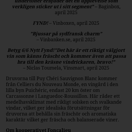
undertoner erbjuder det en upplevelse som
verkligen sticker ut i sitt segment”
– Baginbox,
april 2025
FYND!
– Vinboxen, april 2025
”Bjussar på sydfransk charm”
– Vinbanken.se, april 2025
Betyg 6/6 Nytt Fynd!”Det här är ett riktigt välgjort
vin som känns fräscht och kommer även att passa
bra till den kräsne vindrickaren, bravo!”
– Niclas Toumela, Vinsmart, april 2025
Druvorna till Puy Chéri Sauvignon Blanc kommer
från Celliers du Nouveau Monde, en vingård i den
lilla byn Puichéric, endast 20 km öster om
Carcassonne i Languedoc-Roussillon. Här råder ett
medelhavsklimat med rikligt solsken och svalkande
vindar, vilket ger idealiska förutsättningar för
druvorna att behålla sin fräschör och aromatiska
karaktär vilket ger fräscha och balanserade viner.
Om kooperativet Foncalieu