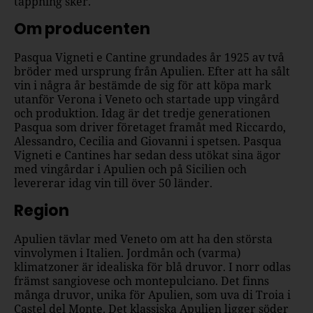
tappning sker.
Om producenten
Pasqua Vigneti e Cantine grundades år 1925 av två
bröder med ursprung från Apulien. Efter att ha sålt
vin i några år bestämde de sig för att köpa mark
utanför Verona i Veneto och startade upp vingård
och produktion. Idag är det tredje generationen
Pasqua som driver företaget framåt med Riccardo,
Alessandro, Cecilia and Giovanni i spetsen. Pasqua
Vigneti e Cantines har sedan dess utökat sina ägor
med vingårdar i Apulien och på Sicilien och
levererar idag vin till över 50 länder.
Region
Apulien tävlar med Veneto om att ha den största
vinvolymen i Italien. Jordmån och (varma)
klimatzoner är idealiska för blå druvor. I norr odlas
främst sangiovese och montepulciano. Det finns
många druvor, unika för Apulien, som uva di Troia i
Castel del Monte. Det klassiska Apulien ligger söder