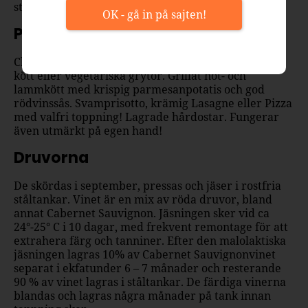
stramhet av tanniner.
OK - gå in på sajten!
Passar till
Charkuterier av alla dess slag! Smakrika rätter som
kött eller vegetariska grytor. Grillat nöt- och
lammkött med krispig parmesanpotatis och god
rödvinssås. Svamprisotto, krämig Lasagne eller Pizza
med valfri toppning! Lagrade hårdostar. Fungerar
även utmärkt på egen hand!
Druvorna
De skördas i september, pressas och jäser i rostfria
ståltankar. Vinet är en mix av röda druvor, bland
annat Cabernet Sauvignon. Jäsningen sker vid ca
24°-25° C i 10 dagar, med frekvent remontage för att
extrahera färg och tanniner. Efter den malolaktiska
jäsningen lagras 10% av Cabernet Sauvignonvinet
separat i ekfatunder 6 – 7 månader och resterande
90 % av vinet lagras i ståltankar. De färdiga vinerna
blandas och lagras några månader på tank innan