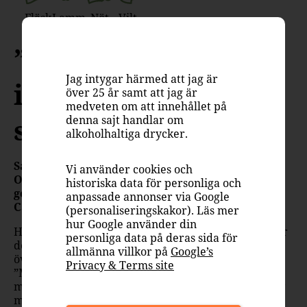
Fläsk
Lamm
Nöt
Vilt
”En hyllning till
Jag intygar härmed att jag är
italienarnas inre
över 25 år samt att jag är
medveten om att innehållet på
själ”
denna sajt handlar om
alkoholhaltiga drycker.
Så beskrivs nya Mucchietto Vino Rosso Italiano
Vi använder cookies och
Organic av Riccardo Pasqua själv, tredje
historiska data för personliga och
generationens vinskapare från Pasqua Vigneti e
anpassade annonser via Google
Cantine.
(personaliseringskakor). Läs mer
hur Google använder din
Handgesten på boxen är en unik kod som summerar
personliga data på deras sida för
det italienska sättet att leva – kärleken för att
allmänna villkor på
Google’s
överdriva, gestikulera och prata högt. Vinet
Privacy & Terms site
”Mucchietto” representerar allt detta med sin
mörkröda färg, generösa kryddiga doft och smak av
mogen bärfrukt, balanserad kryddighet och viss