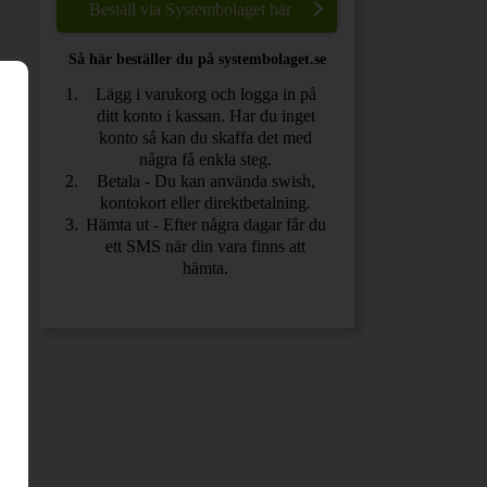
Beställ via Systembolaget här
Så här beställer du på systembolaget.se
Lägg i varukorg och logga in på
ditt konto i kassan. Har du inget
konto så kan du skaffa det med
några få enkla steg.
Betala - Du kan använda swish,
kontokort eller direktbetalning.
Hämta ut - Efter några dagar får du
ett SMS när din vara finns att
hämta.