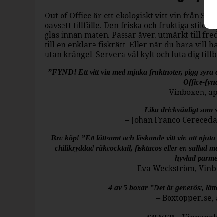
Out of Office är ett ekologiskt vitt vin från Sp
oavsett tillfälle. Den friska och fruktiga stilen
glas innan maten. Passar även utmärkt till fred
till en enklare fiskrätt. Eller när du bara vill 
utan krångel. Servera väl kylt och luta dig till
”FYND! Ett vitt vin med mjuka fruktnoter, pigg syra o
Office-fyn
– Vinboxen, ap
Lika drickvänligt som
– Johan Franco Cereceda,
Bra köp! ”Ett lättsamt och läskande vitt vin att njuta 
chilikryddad räkcocktail, fisktacos eller en sallad 
hyvlad parm
– Eva Weckström, Vinbö
4 av 5 boxar ”Det är generöst, lä
– Boxtoppen.se, 