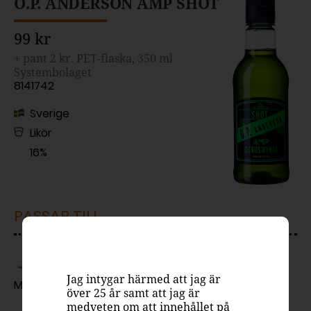
O.P. ANDERSON AMP SHOT
99 kr
+ pant 2 kr. PET-flaska, 350 ml
Systembolaget
8141742
Sverige
Likör
16%
PASSAR TILL
Jag intygar härmed att jag är
Drink
Mingel
över 25 år samt att jag är
medveten om att innehållet på