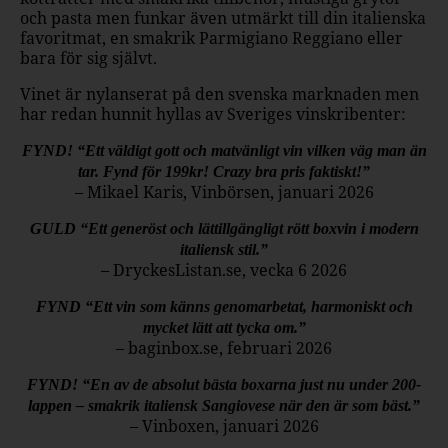
och pasta men funkar även utmärkt till din italienska
favoritmat, en smakrik Parmigiano Reggiano eller
bara för sig självt.
Vinet är nylanserat på den svenska marknaden men
har redan hunnit hyllas av Sveriges vinskribenter:
FYND! “Ett väldigt gott och matvänligt vin vilken väg man än
tar. Fynd för 199kr! Crazy bra pris faktiskt!”
– Mikael Karis, Vinbörsen, januari 2026
GULD “Ett generöst och lättillgängligt rött boxvin i modern
italiensk stil.”
– DryckesListan.se, vecka 6 2026
FYND “Ett vin som känns genomarbetat, harmoniskt och
mycket lätt att tycka om.”
– baginbox.se, februari 2026
FYND! “En av de absolut bästa boxarna just nu under 200-
lappen – smakrik italiensk Sangiovese när den är som bäst.”
– Vinboxen, januari 2026