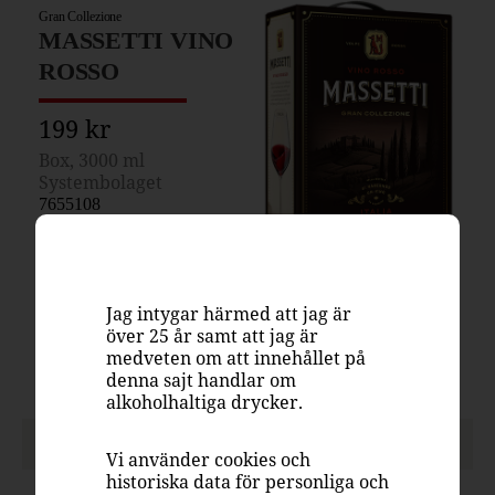
Gran Collezione
MASSETTI VINO
ROSSO
199 kr
Box, 3000 ml
Systembolaget
7655108
Italien
Rött vin, fruktigt &
smakrikt
Jag intygar härmed att jag är
Sangiovese 100%
över 25 år samt att jag är
medveten om att innehållet på
13%
denna sajt handlar om
alkoholhaltiga drycker.
PASSAR TILL
Vi använder cookies och
historiska data för personliga och