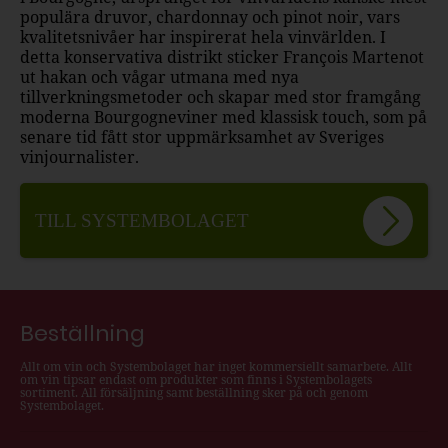
populära druvor, chardonnay och pinot noir, vars
kvalitetsnivåer har inspirerat hela vinvärlden. I
detta konservativa distrikt sticker François Martenot
ut hakan och vågar utmana med nya
tillverkningsmetoder och skapar med stor framgång
moderna Bourgogneviner med klassisk touch, som på
senare tid fått stor uppmärksamhet av Sveriges
vinjournalister.
TILL SYSTEMBOLAGET
Beställning
Allt om vin och Systembolaget har inget kommersiellt samarbete. Allt
om vin tipsar endast om produkter som finns i Systembolagets
sortiment. All försäljning samt beställning sker på och genom
Systembolaget.