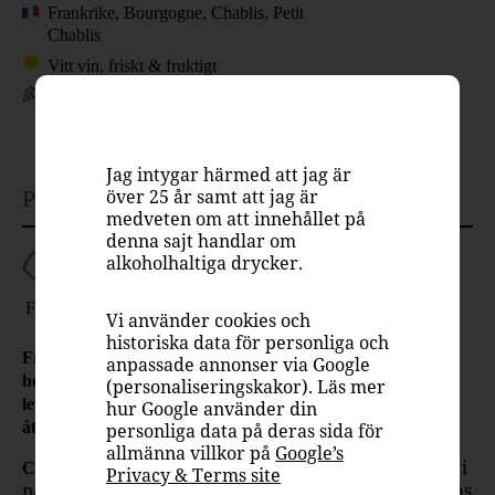
Frankrike, Bourgogne, Chablis, Petit
Chablis
Vitt vin, friskt & fruktigt
Chardonnay
12%
Jag intygar härmed att jag är
över 25 år samt att jag är
Passar till
medveten om att innehållet på
denna sajt handlar om
alkoholhaltiga drycker.
Aperitif
Fågel
Fisk
Skaldjur
Asiatisk
Kryddig
Ost
Mingel
Vi använder cookies och
historiska data för personliga och
François Martenot är en av de större producenterna i det
anpassade annonser via Google
berömda franska kvalitetsdistriktet Bourgogne som
(personaliseringskakor). Läs mer
levererar viner av hög kvalitet till ett bra pris från
hur Google använder din
åtråvärda ursprung så som Petit Chablis.
personliga data på deras sida för
allmänna villkor på
Google’s
är en appellation i norra Bourgogne alldeles i
Chablis
Privacy & Terms site
närheten av staden med samma namn. Här tillverkas