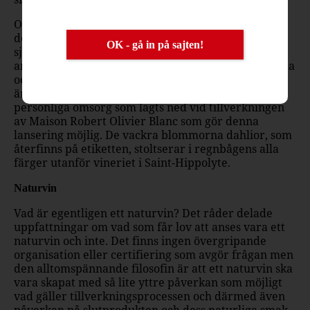
Olivier Biecher, vars familj har producerat viner i
det familjeägda vineriet i Alsace sedan 1762, lever
OK - gå in på sajten!
själv en ekologisk livsstil. Producenten har för
ambition att skapa ekologiska viner och att både odla
och producera viner i samverkan med naturen. Det
är det genuina intresset från producenten och den
personliga omsorg som lagts ned vid tillverkningen
av Maison Robert Olivier Blanc som gör denna
lansering möjlig. De vackra blommorna dahlior, som
återfinns på etiketten, stoltserar i regnbågens alla
färger utanför vineriet i Saint-Hippolyte.
Naturvin
Vad är egentligen ett naturvin? Det råder delade
uppfattningar om vad som får lov att anses vara ett
naturvin och inte. Det finns ingen övergripande
organisation eller certifiering som avgör frågan men
den alltomspännande filosofin är att ett naturvin ska
vara skapat med så lite yttre påverkan som möjligt
vad gäller tillverkningsprocessen och därmed även
påverkan på slutprodukten och dess naturliga smak