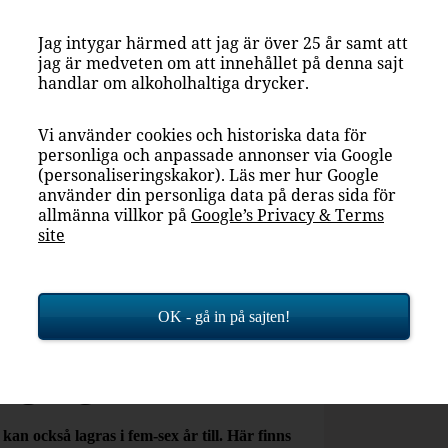
Jag intygar härmed att jag är över 25 år samt att
jag är medveten om att innehållet på denna sajt
handlar om alkoholhaltiga drycker.
Vi använder cookies och historiska data för
personliga och anpassade annonser via Google
(personaliseringskakor). Läs mer hur Google
använder din personliga data på deras sida för
allmänna villkor på
Google’s Privacy & Terms
site
OK - gå in på sajten!
Bourgogne
 årgång
n också lagras i fem-sex år till. Här finns