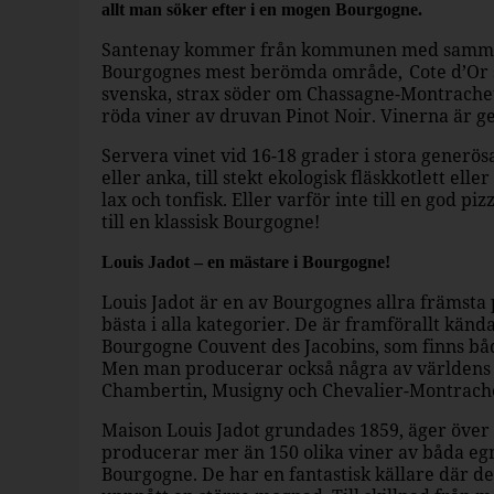
allt man söker efter i en mogen Bourgogne.
Santenay kommer från kommunen med samma n
Bourgognes mest berömda område, Cote d’Or 
svenska, strax söder om Chassagne-Montrachet
röda viner av druvan Pinot Noir. Vinerna är g
Servera vinet vid 16-18 grader i stora generös
eller anka, till stekt ekologisk fläskkotlett elle
lax och tonfisk. Eller varför inte till en god 
till en klassisk Bourgogne!
Louis Jadot – en mästare i Bourgogne!
Louis Jadot är en av Bourgognes allra främsta p
bästa i alla kategorier. De är framförallt kän
Bourgogne Couvent des Jacobins, som finns båd
Men man producerar också några av världens
Chambertin, Musigny och Chevalier-Montrache
Maison Louis Jadot grundades 1859, äger över
producerar mer än 150 olika viner av båda egna
Bourgogne. De har en fantastisk källare där de 