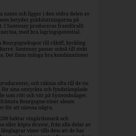
amn och ligger i den södra delen av
som betyder guldsluttningarna på
. I Santenay produceras framförallt
enerösa, med bra lagringspotential.
a Bourgognekupor till råbiff, kyckling
r karré. Santenay passar också till stekt
pizza. Det finns många bra kombinationer
roducenter, och räknas ofta till de tio
da för sina omtyckta och fyndstämplade
e som rött och vitt på Systembolaget.
 främsta Bourgogne-viner såsom
t för att nämna några.
 200 hektar vingårdsmark och
 eller köpta druvor, från alla delar av
långlagrar viner tills dess att de har