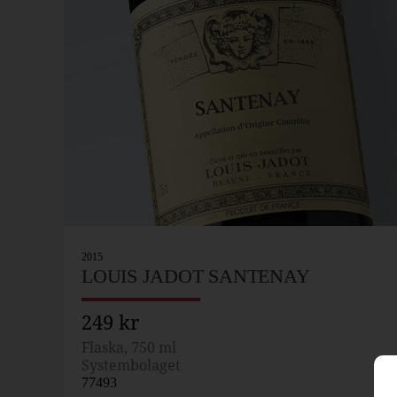
2015
LOUIS JADOT SANTENAY
249 kr
Flaska, 750 ml
Systembolaget
77493