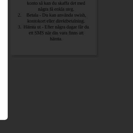
konto så kan du skaffa det med
några få enkla steg.
Betala - Du kan använda swish,
kontokort eller direktbetalning.
Hämta ut - Efter några dagar får du
ett SMS när din vara finns att
hämta.