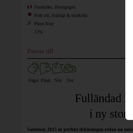
Frankrike, Bourgogne
Rött vin, fruktigt & smakrikt
Pinot Noir
13%
Passar till
Fågel
Fläsk
Nöt
Ost
Fulländad 
i ny stor
Santenay 2015 är perfekt drickmogen redan nu men ka