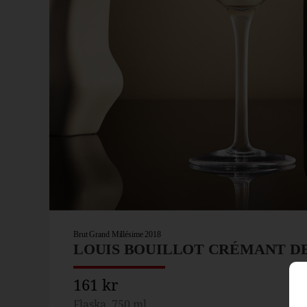
Brut Grand Millésime 2018
LOUIS BOUILLOT CRÉMANT D
161 kr
Flaska, 750 ml