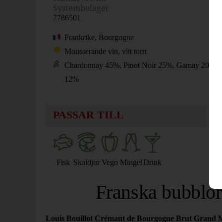
Systembolaget
7786501
Frankrike, Bourgogne
Mousserande vin, vitt torrt
Chardonnay 45%, Pinot Noir 25%, Gamay 20%, 
12%
PASSAR TILL
Drink
Fisk
Skaldjur
Vego
Mingel
Franska bubblor
Louis Bouillot Crémant de Bourgogne Brut Grand Mi