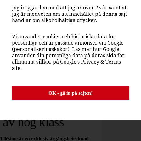
Jag intygar härmed att jag är över 25 år samt att
jag är medveten om att innehållet på denna sajt
handlar om alkoholhaltiga drycker.
Vi använder cookies och historiska data för
Aligoté 10%
personliga och anpassade annonser via Google
(personaliseringskakor). Läs mer hur Google
använder din personliga data på deras sida för
allmänna villkor på
Google’s Privacy & Terms
site
OK - gå in på sajten!
 av hög klass
llésime är en exklusiv årgångsbetecknad