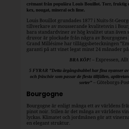
crémant från populära Louis Bouillot. Torr, fruktig
kex, nougat, mineral och lime.
Louis Bouillot grundades 1877 i Nuits-St-Georg
tillverkare av mousserande kvalitetsvin i Bour
bara standardviner av hög kvalitet utan även 
druvor är plockade från några av Bourgognes b
Grand Millésime har tilläggsbeteckningen ”Emin
garanti på att vinet legat minst 24 månader på s
– Expressen, Allt
BRA KÖP!
5 FYRAR ”Detta årgångsbubbel har fina nyanser av 
och fräschör som passar de flesta tillfällen, aptitretan
– Göteborgs-Post
sorter”
Bourgogne
Bourgogne är enligt många ett av världens f
pinot noir. Stilen är det många av världens vi
lyckas. Klimatet och jordmånen gör att vinerna
en elegant struktur.