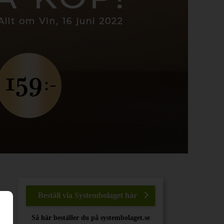
Beställ via Systembolaget här
Så här beställer du på systembolaget.se