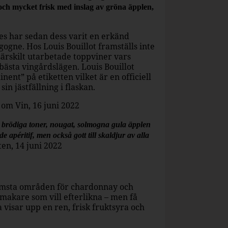
 och mycket frisk med inslag av gröna äpplen,
es har sedan dess varit en erkänd
gogne. Hos Louis Bouillot framställs inte
särskilt utarbetade toppviner vars
ästa vingårdslägen. Louis Bouillot
ent” på etiketten vilket är en officiell
in jästfällning i flaskan.
 om Vin, 16 juni 2022
brödiga toner, nougat, solmogna gula äpplen
de apéritif, men också gott till skaldjur av alla
en, 14 juni 2022
rämsta områden för chardonnay och
nmakare som vill efterlikna – men få
 visar upp en ren, frisk fruktsyra och