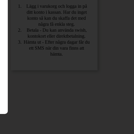
Lägg i varukorg och logga in på
ditt konto i kassan. Har du inget
konto så kan du skaffa det med
några få enkla steg.
Betala - Du kan använda swish,
kontokort eller direktbetalning.
Hämta ut - Efter några dagar får du
ett SMS när din vara finns att
hämta.