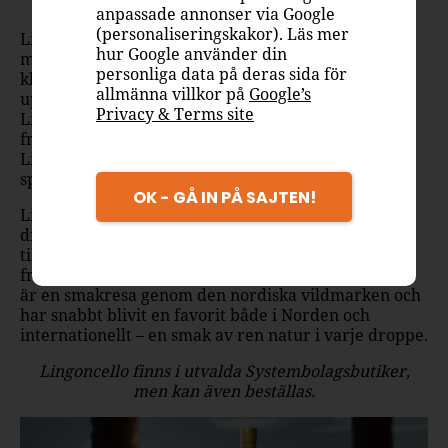
Guld, 95 poäng
– IWSC, 2024
anpassade annonser via Google
(personaliseringskakor). Läs mer
Lingoncello är den perfekta avslutningen på en
hur Google använder din
måltid – men även en fantastisk drinkbas som ger
personliga data på deras sida för
klassiska cocktails en unik, nordisk twist! Från en
allmänna villkor på
Google’s
uppfriskande Lingoncello Spritz till den eleganta
Privacy & Terms site
Lingoncello Negroni eller blanda med tonic för en
fruktig drink. Eller varför inte en Lingon Royal, där
Lingoncello kombineras med bubbel – för en
sprakande och smakrik skål med nordisk twist.
OK - GÅ IN PÅ SAJTEN!
Lingon passar brett för olika mat- och
dryckessäsonger, helt enkelt perfekt för många
tillfällen. Slå på en skvätt Lingoncello för att ge en
fräsch smak till desserter och bakverk. Lingoncello
är en smakresa genom den nordiska vildmarken och
har snabbt blivit en favorit både i Norden och
internationellt – en smak av ren natur i varje droppe.
Lingoncello finns i utvalda Systembolagsbutiker,
men kan även beställas.