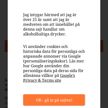
Spanien, Katalonien, Monsant
Jag intygar härmed att jag är
Rött vin, kryddigt & mustigt
över 25 år samt att jag är
Carignan, Grenache, Syrah
medveten om att innehållet på
14%
denna sajt handlar om
alkoholhaltiga drycker.
PASSAR TILL
Vi använder cookies och
historiska data för personliga och
anpassade annonser via Google
(personaliseringskakor). Läs mer
hur Google använder din
Fläsk
Lamm
Nöt
Vilt
personliga data på deras sida för
allmänna villkor på
Google’s
Les Sorts Selecció är en pulshöjare för alla
Privacy & Terms site
vinentusiaster som vill dricka ett vin som
levererar mycket njutning för pengarna.
Det här är en elegant spanjor gjord på druvorna
OK - gå in på sajten!
carignan, garnacha och syrah. Resultatet är ett
generöst, rakryggat och extremt matvänligt vin som