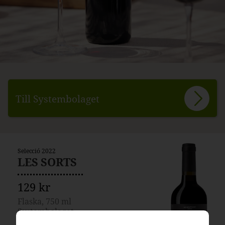
Till Systembolaget
Selecció 2022
LES SORTS
129 kr
Flaska, 750 ml
Systembolaget
7021701