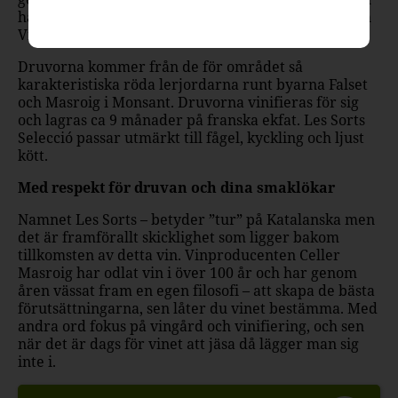
har fyndklassats av både Munskänkarna och Allt om
Vin’s redaktion.
Druvorna kommer från de för området så
karakteristiska röda lerjordarna runt byarna Falset
och Masroig i Monsant. Druvorna vinifieras för sig
och lagras ca 9 månader på franska ekfat. Les Sorts
Selecció passar utmärkt till fågel, kyckling och ljust
kött.
Med respekt för druvan och dina smaklökar
Namnet Les Sorts – betyder ”tur” på Katalanska men
det är framförallt skicklighet som ligger bakom
tillkomsten av detta vin. Vinproducenten Celler
Masroig har odlat vin i över 100 år och har genom
åren vässat fram en egen filosofi – att skapa de bästa
förutsättningarna, sen låter du vinet bestämma. Med
andra ord fokus på vingård och vinifiering, och sen
när det är dags för vinet att jäsa då lägger man sig
inte i.