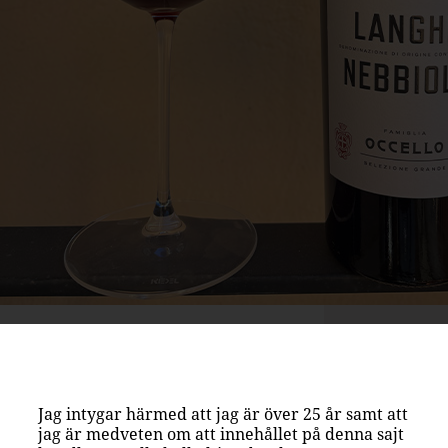
Jag intygar härmed att jag är över 25 år samt att
jag är medveten om att innehållet på denna sajt