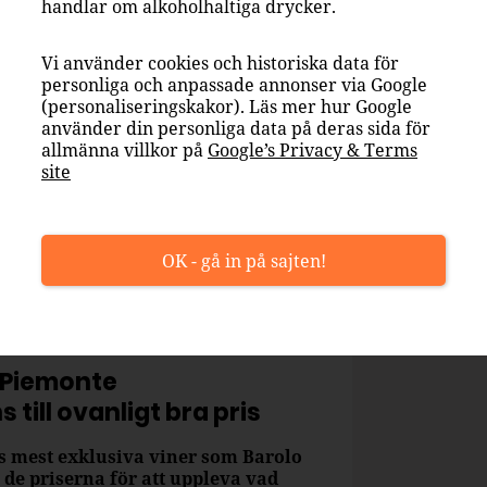
handlar om alkoholhaltiga drycker.
Vi använder cookies och historiska data för
personliga och anpassade annonser via Google
(personaliseringskakor). Läs mer hur Google
använder din personliga data på deras sida för
allmänna villkor på
Google’s Privacy & Terms
site
OK - gå in på sajten!
 Piemonte
s till ovanligt bra pris
s mest exklusiva viner som Barolo
de priserna för att uppleva vad