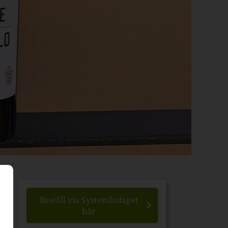
Beställ via Systembolaget
här