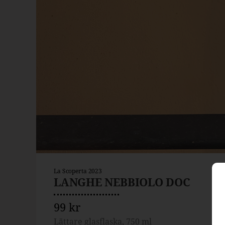
La Scoperta 2023
LANGHE NEBBIOLO DOC
99 kr
Lättare glasflaska, 750 ml