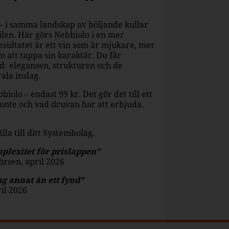
– i samma landskap av böljande kullar
tilen. Här görs Nebbiolo i en mer
Resultatet är ett vin som är mjukare, mer
tan att tappa sin karaktär. Du får
d: elegansen, strukturen och de
ala inslag.
iolo – endast 99 kr. Det gör det till ett
onte och vad druvan har att erbjuda.
la till ditt Systembolag.
lexitet för prislappen”
rsen, april 2026
g annat än ett fynd”
il 2026