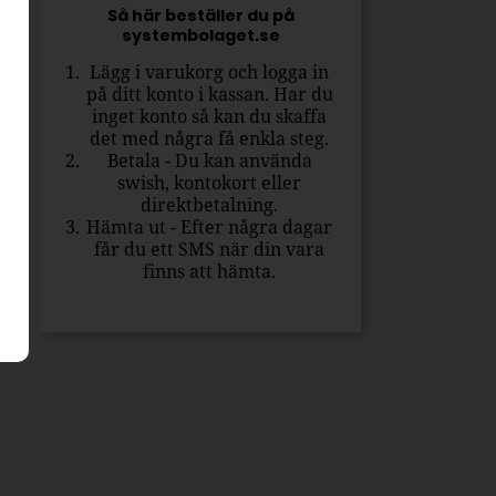
Så här beställer du på
systembolaget.se
Lägg i varukorg och logga in
på ditt konto i kassan. Har du
inget konto så kan du skaffa
det med några få enkla steg.
Betala - Du kan använda
swish, kontokort eller
direktbetalning.
Hämta ut - Efter några dagar
får du ett SMS när din vara
finns att hämta.