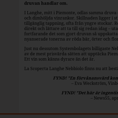
druvan handlar om.
I Langhe, mitt i Piemonte, odlas samma druva 
och dimhöljda vinrankor. Skillnaden ligger i s
tillgänglig tappning, ofta från yngre stockar. 
direkt och lättare att ta till sig redan idag – u
fortfarande det som gjort druvan så uppskatta
nyanserade tonerna av röda bär, örter och flor
Just nu dessutom Systembolagets billigaste Nebb
av de mest prisvärda sätten att upptäcka Piem
Ett vin som känns dyrare än det är.
La Scoperta Langhe Nebbiolo finns nu att bestäl
FYND! ”En förvånansvärd komp
– Eva Weckström, Vinbö
FYND! ”Det här är ingentin
– News55, apr