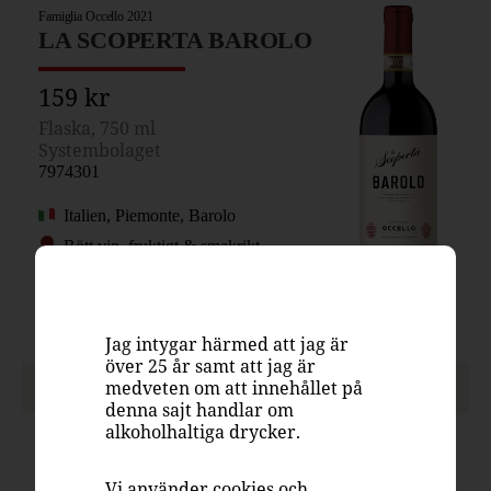
Famiglia Occello 2021
LA SCOPERTA BAROLO
159 kr
Flaska, 750 ml
Systembolaget
7974301
Italien, Piemonte, Barolo
Rött vin, fruktigt & smakrikt
Nebbiolo 100%
14%
Jag intygar härmed att jag är
över 25 år samt att jag är
PASSAR TILL
medveten om att innehållet på
denna sajt handlar om
alkoholhaltiga drycker.
Vi använder cookies och