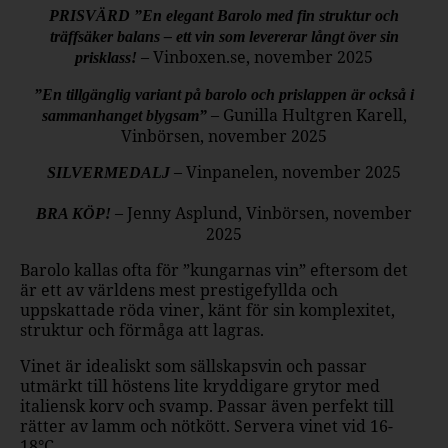
PRISVÄRD ”En elegant Barolo med fin struktur och
träffsäker balans – ett vin som levererar långt över sin
– Vinboxen.se, november 2025
prisklass!
”En tillgänglig variant på barolo och prislappen är också i
– Gunilla Hultgren Karell,
sammanhanget blygsam”
Vinbörsen, november 2025
– Vinpanelen, november 2025
SILVERMEDALJ
– Jenny Asplund, Vinbörsen, november
BRA KÖP!
2025
Barolo kallas ofta för ”kungarnas vin” eftersom det
är ett av världens mest prestigefyllda och
uppskattade röda viner, känt för sin komplexitet,
struktur och förmåga att lagras.
Vinet är idealiskt som sällskapsvin och passar
utmärkt till höstens lite kryddigare grytor med
italiensk korv och svamp. Passar även perfekt till
rätter av lamm och nötkött. Servera vinet vid 16-
18°C.