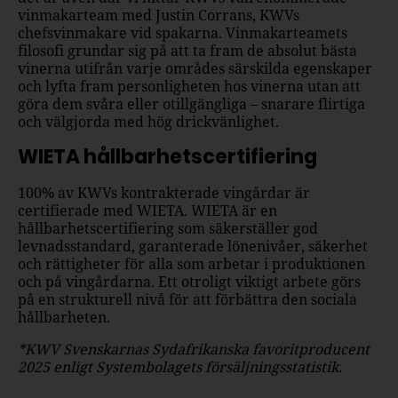
vinmakarteam med Justin Corrans, KWVs
chefsvinmakare vid spakarna. Vinmakarteamets
filosofi grundar sig på att ta fram de absolut bästa
vinerna utifrån varje områdes särskilda egenskaper
och lyfta fram personligheten hos vinerna utan att
göra dem svåra eller otillgängliga – snarare flirtiga
och välgjorda med hög drickvänlighet.
WIETA hållbarhetscertifiering
100% av KWVs kontrakterade vingårdar är
certifierade med WIETA. WIETA är en
hållbarhetscertifiering som säkerställer god
levnadsstandard, garanterade lönenivåer, säkerhet
och rättigheter för alla som arbetar i produktionen
och på vingårdarna. Ett otroligt viktigt arbete görs
på en strukturell nivå för att förbättra den sociala
hållbarheten.
*KWV Svenskarnas Sydafrikanska favoritproducent
2025 enligt Systembolagets försäljningsstatistik.