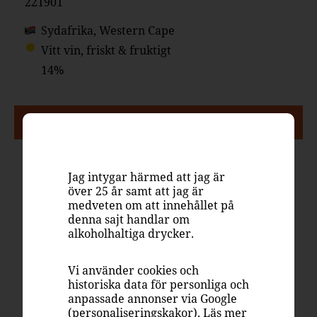
221901
Sydafrika, Western Cape
Vitt vin, friskt & fruktigt
14%
PASSAR TILL
Jag intygar härmed att jag är
Aperitif
Fågel
Fisk
Skaldjur
Ost
Mingel
över 25 år samt att jag är
medveten om att innehållet på
denna sajt handlar om
Nyhet! Coastal
alkoholhaltiga drycker.
Views från
Vi använder cookies och
historiska data för personliga och
Sydafrika
anpassade annonser via Google
(personaliseringskakor). Läs mer