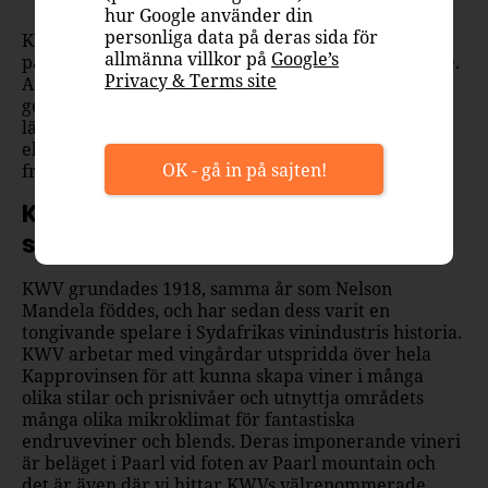
hur Google använder din
personliga data på deras sida för
KWV Coastal Views har en stor aromatisk doft av
allmänna villkor på
Google’s
passionsfrukt, persika, krusbär, vita vinbär och lime.
Privacy & Terms site
Aromerna går igen i smaken som är frisk och
generöst fruktig med ett aptitretande avslut och en
läskande syra. Passar som sällskapsvin till minglet
eller middagar med till exempel fisk med örtiga
OK - gå in på sajten!
fräscha tillbehör.
KWV – en ledande spelare på den
sydafrikanska vinhimlen
KWV grundades 1918, samma år som Nelson
Mandela föddes, och har sedan dess varit en
tongivande spelare i Sydafrikas vinindustris historia.
KWV arbetar med vingårdar utspridda över hela
Kapprovinsen för att kunna skapa viner i många
olika stilar och prisnivåer och utnyttja områdets
många olika mikroklimat för fantastiska
endruveviner och blends. Deras imponerande vineri
är beläget i Paarl vid foten av Paarl mountain och
det är även där vi hittar KWVs välrenommerade