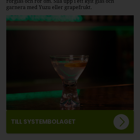
rörglas och rör om. Sila upp i ett kylt glas och
garnera med Yuzu eller grapefrukt.
TILL SYSTEMBOLAGET