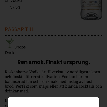
Vodka
37.5%
PASSAR TILL
Snaps
Drink
Ren smak. Finskt ursprung.
Koskenkorva Vodka är tillverkat av nordligaste korn
och finskt ofiltrerat källvatten. Vodkan har en
balanserad len och ren smak med inslag av ljust
bröd. Perfekt som snaps eller att blanda cocktails och
drinkar med.
Koskenkorva Vodka tillverkas i den finska byn med
samma namn, där lokalt odlat korn och rent