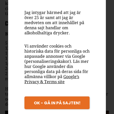
källvatten står i centrum. Destilleriet arbetar enligt
cirkulära principer där hela spannmålsskörden tas
Jag intygar härmed att jag är
tillvara och inget går till spillo.
över 25 år samt att jag är
Drinkrecept
medveten om att innehållet på
denna sajt handlar om
alkoholhaltiga drycker.
Bloody Mary
5 cl Koskenkorva Vodka
Vi använder cookies och
12 cl tomatjuice
historiska data för personliga och
1 cl citronjuice
anpassade annonser via Google
1 tsk sockerlag
(personaliseringskakor). Läs mer
1/2 tsk salt
hur Google använder din
2-6 droppar tabasco
personliga data på deras sida för
2 tsk worcestershiresås
allmänna villkor på
Google’s
nymalen svartpeppar (6 varv med pepparkvarnen)
Privacy & Terms site
Häll i vodka, tomatjuice, citronjuice, sockerlag,
tabasco, worcestershiresås, salt & peppar i en shaker
och skaka med is. Häll upp i ett högt glas och
OK - GÅ IN PÅ SAJTEN!
dekorera med en selleristjälk.