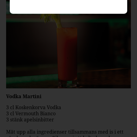
Vodka Martini
3 cl Koskenkorva Vodka
3 cl Vermouth Bianco
3 stänk apelsinbitter
Mät upp alla ingredienser tillsammans med is i ett