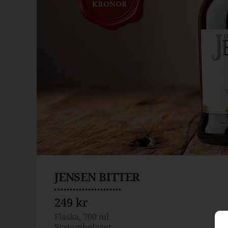
JENSEN BITTER
249 kr
Flaska, 700 ml
Systembolaget