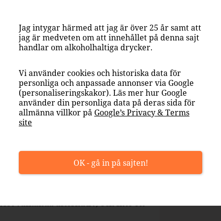
Jag intygar härmed att jag är över 25 år samt att
jag är medveten om att innehållet på denna sajt
handlar om alkoholhaltiga drycker.
Vi använder cookies och historiska data för
personliga och anpassade annonser via Google
(personaliseringskakor). Läs mer hur Google
använder din personliga data på deras sida för
allmänna villkor på
Google’s Privacy & Terms
site
OK - gå in på sajten!
 från 1938
 historia – och ett pris som smakar
st välkända alternativ, och inte ett