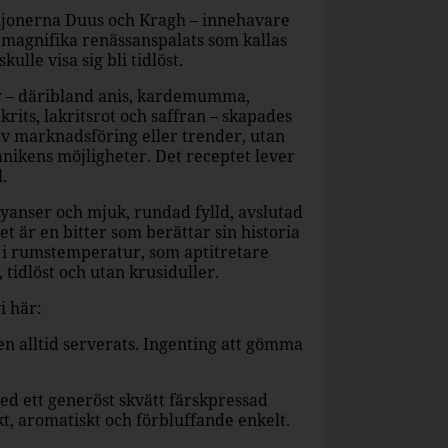
njonerna Duus och Kragh – innehavare
 magnifika renässanspalats som kallas
ulle visa sig bli tidlöst.
r – däribland anis, kardemumma,
krits, lakritsrot och saffran – skapades
av marknadsföring eller trender, utan
nikens möjligheter. Det receptet lever
.
yanser och mjuk, rundad fylld, avslutad
t är en bitter som berättar sin historia
l i rumstemperatur, som aptitretare
, tidlöst och utan krusiduller.
i här:
 alltid serverats. Ingenting att gömma
med ett generöst skvätt färskpressad
kt, aromatiskt och förbluffande enkelt.