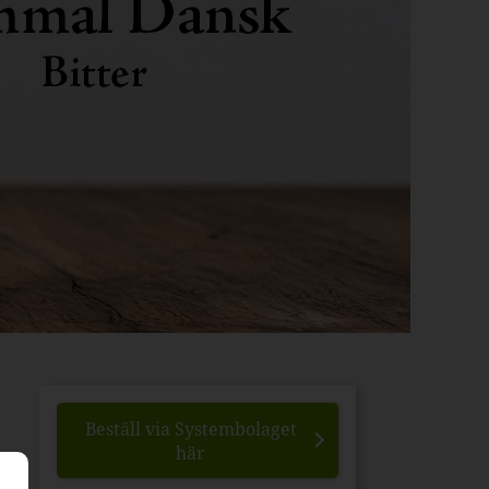
Beställ via Systembolaget
här