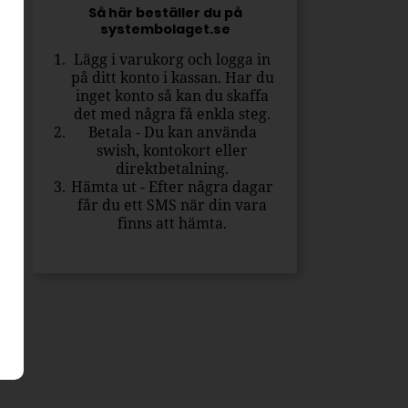
Så här beställer du på
systembolaget.se
Lägg i varukorg och logga in
på ditt konto i kassan. Har du
inget konto så kan du skaffa
det med några få enkla steg.
Betala - Du kan använda
swish, kontokort eller
direktbetalning.
Hämta ut - Efter några dagar
får du ett SMS när din vara
finns att hämta.