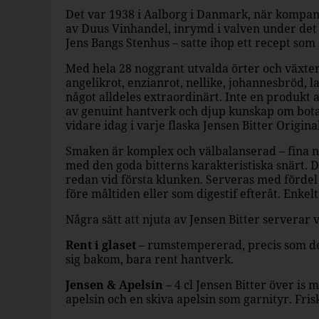
Det var 1938 i Aalborg i Danmark, när kompa
av Duus Vinhandel, inrymd i valven under det
Jens Bangs Stenhus – satte ihop ett recept som sk
Med hela 28 noggrant utvalda örter och växte
angelikrot, enzianrot, nellike, johannesbröd, la
något alldeles extraordinärt. Inte en produkt 
av genuint hantverk och djup kunskap om bota
vidare idag i varje flaska Jensen Bitter Original
Smaken är komplex och välbalanserad – fina n
med den goda bitterns karakteristiska snärt. De
redan vid första klunken. Serveras med förde
före måltiden eller som digestif efteråt. Enkelt
Några sätt att njuta av Jensen Bitter serverar v
Rent i glaset
– rumstempererad, precis som den
sig bakom, bara rent hantverk.
Jensen & Apelsin
– 4 cl Jensen Bitter över is 
apelsin och en skiva apelsin som garnityr. Fris