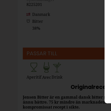
8225201
Danmark
Bitter
38%
PASSAR TILL
Aperitif
Drink
Avec
Originalrecept
Jensen Bitter är en gammal dansk bitter med
ännu bättre. 75 kr mindre än marknadens me
kompromissat recept i sikte.