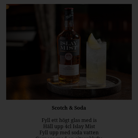
Scotch & Soda
Fyll ett högt glas med is
Häll upp 4cl Islay Mist
Fyll upp med soda vatten