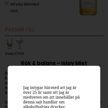
Whisky Blended
40%
PASSAR TILL
Drink
Avec
Rök & balans – Islay Mist
Islay Mist Original Peated Blend är en
karaktärsfull skotsk blended whisky med tydlig
rök och klassisk Islay-prägel. En whisky där torv
Jag intygar härmed att jag är
och djup möts i ett balanserat och tillgängligt
över 25 år samt att jag är
uttryck.
medveten om att innehållet på
denna sajt handlar om
Islay Mist Original Peated Blend hämtar sin identitet
alkoholhaltiga drycker.
från Islays långa tradition av torvpräglad whisky.