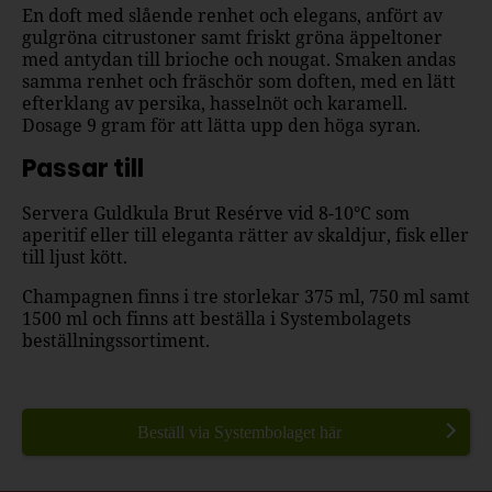
En doft med slående renhet och elegans, anfört av
gulgröna citrustoner samt friskt gröna äppeltoner
med antydan till brioche och nougat. Smaken andas
samma renhet och fräschör som doften, med en lätt
efterklang av persika, hasselnöt och karamell.
Dosage 9 gram för att lätta upp den höga syran.
Passar till
Servera Guldkula Brut Resérve vid 8-10°C som
aperitif eller till eleganta rätter av skaldjur, fisk eller
till ljust kött.
Champagnen finns i tre storlekar 375 ml, 750 ml samt
1500 ml och finns att beställa i Systembolagets
beställningssortiment.
Beställ via Systembolaget här