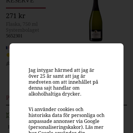
RESÉRVE
271 kr
Flaska, 750 ml
Systembolaget
5652301
Frankrike, Champagne
Mousserande vin, vitt torrt
pinot meunier, pinot noir,
Jag intygar härmed att jag är
chardonnay
över 25 år samt att jag är
12.5%
medveten om att innehållet på
denna sajt handlar om
alkoholhaltiga drycker.
Passar till
Vi använder cookies och
historiska data för personliga och
anpassade annonser via Google
(personaliseringskakor). Läs mer
Aperitif
Fisk
Skaldjur
Mingel