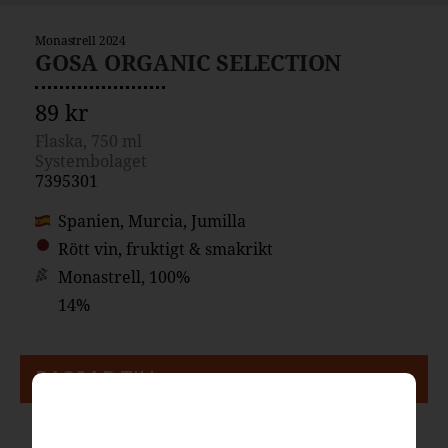
Monastrell 2024
GOSA ORGANIC SELECTION
89 kr
Flaska, 750 ml
Systembolaget
7395301
Spanien, Murcia, Jumilla
Rött vin, fruktigt & smakrikt
Monastrell, 100%
14%
PASSAR TILL