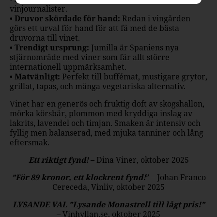
vinjournalister.
•
Druvor skördade för hand:
Redan i vingården
görs ett urval för hand för att få med de bästa
druvorna till vinet.
•
Trendigt ursprung:
Jumilla är Spaniens nya
stjärnområde med viner som får allt större
internationell uppmärksamhet.
•
Matvänligt:
Perfekt till buffémat, mustigare grytor,
grillat, tapas, och många vegetariska alternativ.
Vinet har en generös och fruktig doft av skogshallon,
mörka körsbär, plommon med kryddiga inslag av
lakrits, lavendel och timjan. Smaken är intensiv och
fyllig men balanserad, med mjuka tanniner och lång
eftersmak.
Ett riktigt fynd!
– Dina Viner, oktober 2025
”För 89 kronor, ett klockrent fynd!
” – Johan Franco
Cereceda, Vinliv, oktober 2025
LYSANDE VAL ”Lysande Monastrell till lågt pris!”
– Vinhyllan.se, oktober 2025