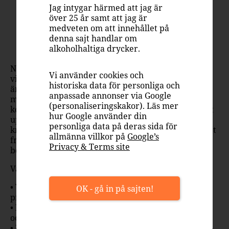
Jag intygar härmed att jag är
Fågel
Fläsk
Lamm
Nöt
Ost
över 25 år samt att jag är
medveten om att innehållet på
Smakrikt rött från
denna sajt handlar om
världsklassproducent
alkoholhaltiga drycker.
När man talar om Spaniens mest trendiga
Vi använder cookies och
vinregioner är det svårt att inte nämna Jumilla. Det
historiska data för personliga och
är härifrån vinerna på den smakrika druvan
anpassade annonser via Google
monastrell som har erövrat vinkritiker och
(personaliseringskakor). Läs mer
konsumenter världen över. Nu finns möjligheten att
hur Google använder din
upptäcka nyheten GOSA Selection Monastrell för 89
personliga data på deras sida för
kronor – den bäst prissatta flaskan på Systembolaget
allmänna villkor på
Google’s
från det trendiga området. Lägsta pris, men högsta
Privacy & Terms site
betyg!
Varför GOSA Selection Monastrell?
•
Världsklassproducent:
Juan Gil är en av de mest
OK - gå in på sajten!
prestigefyllda vinproducenterna från Spanien.
•
Bäst i klassen:
Flaskan med lägst pris från Jumilla
och av druvan monastrell på Systembolaget.
•
Kritikerhyllat:
Högsta betyg av en rad